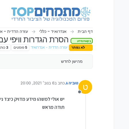
ילוג לתוכן
דף הבית
אנדרואיד - כללי
עזרה הדדית - אנ
הסרת הגדרות וויפי עם
בקשת מידע
לא נפתר
עזרה הדדית - אנדרואיד
5
פוסטים
3
כותב
מהישן לחדש
טוביה ג.
כתב ב
6 בנוב׳ 2021, 20:00
ט
נערך לאחרונה על ידי טוביה ג.
11 ביוני 2021, 20:00
מנותק
יש אולי למשהו מידע מדויק כיצד ני
תודה מראש