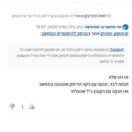
יהושע זופניק
@
שמואל
זה מתנקה בניקוי דיסק הרגיל אך אני מתכוון
לתיקייה שבה כל ההיסטוריה וההפעלות נרשמים ומשם
יוסי מחשבים
כתב ב
17 במרץ 2020, 12:07
למחוק אמרו לי שזה מוריד מהעומס וממהר ת' מחשב
צוות פיקוח
נערך לאחרונה על ידי
מנותק
@
יהושע-זופניק
אמר ב
כניסה להיסטורית המחשב
:
@
שמואל
זה מתנקה בניקוי דיסק הרגיל אך אני מתכוון לתיקייה שבה כל
ההיסטוריה וההפעלות נרשמים ומשם למחוק אמרו לי שזה מוריד מהעומס
וממהר ת' מחשב
אז זהו שלא
תנסה לבד, תנקה עם ניקוי הדיסק שמובנה במחשב
ואז תנקה עם הקובץ נ"ל שהעלתי
1