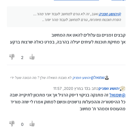
@
יהושע-זופניק
ואגב, זה לא גורם למחשב לעבוד יותר מהר...
הסרת תוכנות מיותרות, גורם למחשב לעבוד מהר יותר..
קבצים זמניים גם עלולים להאט את המחשב
אך מחיקת תוכנות לעיתים יעילה בהרבה, בפרט כאלה שרצות ברקע
2
שמואל
@
יהושע-זופניק
לא מובנת השאלה שלך? מה הכוונה שעל ידי
ההסטוריה המחשב יהיה מהיר יותר?
יהושע זופניק
כתב ב
13 במרץ 2020, 11:57
אולי אתה מתכוון לקבצי הTEMP
נערך לאחרונה על ידי
מנותק
@
שמואל
זה מתנקה בניקוי דיסק הרגיל אך אני מתכוון לתיקייה שבה
כל ההיסטוריה וההפעלות נרשמים ומשם למחוק אמרו לי שזה מוריד
מהעומס וממהר ת' מחשב
0