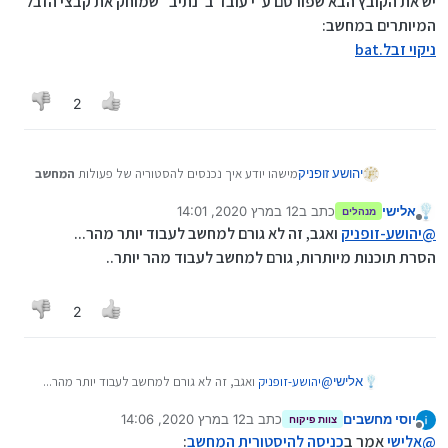
יש את הקובץ הבא שפורסם ע"י עובד ב"נתיב" שמוחק את קבצי הזבל
המיותרים במחשב:
ניקוי זבל.bat
2
יהושע זופניק
מישהו יודע איך נכנסים להסטוריה של פעולות
המחשב
על מנת למחוק משם דברים אומרים שזה גורם למחשב
אלישי
כתב ב
12 במרץ 2020, 14:01
לעבוד מהר יותר?![בווינדוס7]
מנהלים
נערך לאחרונה על ידי
מנותק
@
יהושע-זופניק
ואגב, זה לא גורם למחשב לעבוד יותר מהר...
הסרת תוכנות מיותרות, גורם למחשב לעבוד מהר יותר..
2
אלישי
@
יהושע-זופניק
ואגב, זה לא גורם למחשב לעבוד יותר מהר...
הסרת תוכנות מיותרות, גורם למחשב לעבוד מהר יותר..
יוסי מחשבים
כתב ב
12 במרץ 2020, 14:06
צוות פיקוח
נערך לאחרונה על ידי
מנותק
@
אלישי
אמר ב
כניסה להיסטורית המחשב
: