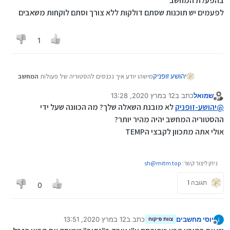
בהפעלת המחשב
לפעמים יש תוכנות שסתם דולקות ללא צורך וסתם לוקחות משאבים
1
יהושע זופניק
מישהו יודע איך נכנסים להסטוריה של פעולות
המחשב
על מנת למחוק משם דברים אומרים שזה גורם למחשב
שמואל
כתב ב
12 במרץ 2020, 13:28
לעבוד מהר יותר?![בווינדוס7]
נערך לאחרונה על ידי
מנותק
@
יהושע-זופניק
לא מובנת השאלה שלך? מה הכוונה שעל ידי
ההסטוריה המחשב יהיה מהיר יותר?
אולי אתה מתכוון לקבצי הTEMP
ניתן ליצור קשר:
sh@mitm.top
תגובה 1
0
יוסי מחשבים
כתב ב
12 במרץ 2020, 13:51
צוות פיקוח
נערך לאחרונה על ידי
מנותק