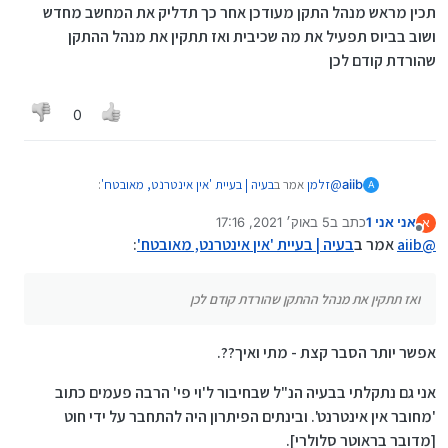
תכין מראש מנהל התקן מעודכן אחר כך תדליק את המחשב מחדש
ושוב בביוס תפעיל את מה שכיבית ואז תתקין את מנהל ההתקן
שהורדת קודם לכן
0
@
זלמן
אמר ב
בעיה | בעיית 'אין אינטרנט, מאובטח'
:
aiib
A
אני אני 1
כתב ב
5 באוק׳ 2021, 17:16
א
נערך לאחרונה על ידי
מנותק
@
aiib
אמר ב
בעיה | בעיית 'אין אינטרנט, מאובטח'
:
@
aiib
אמר ב
בעיה | בעיית 'אין אינטרנט, מאובטח'
:
לך להגדרות- רשת ואינטנרט- איפוס רשת
לאפשרות 3. א. תנסה לעשות איפוס רשת,
ואז תתקין את מנהל ההתקן שהורדת קודם לכן
מה הכוונה?
ב. תנסה לכבות בביוס את הWIFI ואחר כך להתקין קובץ התקן
אפשר יותר הסבר קצת - מתי ואיך??.
חדש ולאחמ"כ להפעיל שוב בביוס
אני גם נתקלתי בבעיה הנ"ל שבחיבור ל'וי פי' הרבה פעמים כתוב
תכנס לביוס, בלשונית אבטחה אם אני לא טועה מופיע בקטגוריית
כנ"ל - מה הכוונה?
פורטים חיבור WIFI ועוד כמה סוגי חיבורים תוכל לכבות את כולם
'מחובר אין אינטרנט'. ובינתים הפיתרון היה להתחבר על ידי חוט
אבל תכין מראש מנהל התקן מעודכן אחר כך תדליק את המחשב
[מדובר בראוטר סלולרי].