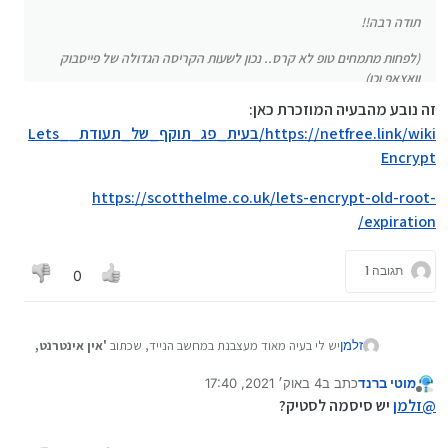
תודה רבה!!
(לפחות מתמחים טופ לא קרס..
נכון לשעות הקריסה הגדולה של פייסבוק
וואצאפ וכו)
זה נובע מהבעיה המוזכרת כאן:
https://netfree.link/wiki/בעית_פג_תוקף_של_תעודת_Lets_
Encrypt
https://scotthelme.co.uk/lets-encrypt-old-root-
expiration/
תגובה 1
0
יש לי בעיה מאוד מעצבנת במחשב הנייד, שכתוב
'אין אינטרנט,
זלמן
מאובטח'
על רשת הwi-fi שאני מתחבר אליה.
אני לא יודע מה הבעיה, ואני יכתוב כאן כמה נתונים שאולי יעזרו
מוטי ברנד
כתב ב
4 באוק׳ 2021, 17:40
המחשב הוא Lenovo ThinkBook 15
נערך לאחרונה על ידי
מנותק
במציאת הפתרון.
i7 דור 11.
מה עוד? לא יודע.
@
זלמן
יש סיסמה לסטיק?
תכלס, זה קורה לי המוןןן!! וזה מאוד מעצבן!
אני מתחבר לנט-סטיק עם בטריה של הוואוי.
יש לי סינון של חברת 'נטספארק' על המחשב.
אני שם לב שאם המחשב כבוי ואז אני מדליק אותו, זה קורה