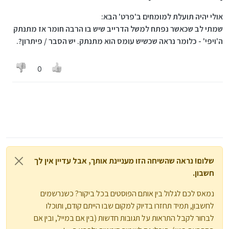
מחדש ושוב בביוס תפעיל את מה שכיבית ואז תתקין את מנהל
ההתקן שהורדת קודם לכן
אולי יהיה תועלת למומחים ב'פרט' הבא:
שמתי לב שכאשר נפתח למשל הדרייב שיש בו הרבה חומר אז מתנתק
ה'ויפי' - כלומר נראה שכשיש עומס הוא מתנתק. יש הסבר / פיתרון?.
0
שלום! נראה שהשיחה הזו מעניינת אותך, אבל עדיין אין לך
חשבון.
נמאס לכם לגלול בין אותם הפוסטים בכל ביקור? כשנרשמים
לחשבון, תמיד תחזרו בדיוק למקום שבו הייתם קודם, ותוכלו
לבחור לקבל התראות על תגובות חדשות (בין אם במייל, ובין אם