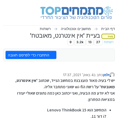
ילוג לתוכן
דף הבית
מחשבים וטכנולוגיה
רשתות
בעיית 'אין אינטרנט, מאובטח'
בעיה
רשתות
27
13
3.2k
9
התחברו כדי לפרסם תגובה
זלמן
כתב ב
4 באוק׳ 2021, 17:37
נערך לאחרונה על ידי
מנותק
יש לי בעיה מאוד מעצבנת במחשב הנייד, שכתוב
'אין אינטרנט,
מאובטח'
על רשת הwi-fi שאני מתחבר אליה.
אני לא יודע מה הבעיה, ואני יכתוב כאן כמה נתונים שאולי יעזרו
במציאת הפתרון.
המחשב הוא Lenovo ThinkBook 15
i7 דור 11.