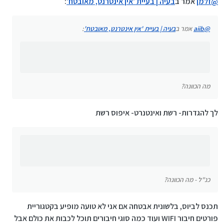
@
זלמן
אמר ב
בעיה | בעיית 'אין אינטרנט, מאובטח'
:
מה הכוונה?
@
aiib
אמר ב
בעיה | בעיית 'אין אינטרנט, מאובטח'
:
ב. תנסה לכבות בביוס את הWIFI ואחר כך להתקין קובץ
התקן חדש ולאחמ"כ להפעיל שוב בביוס
כנ"ל - מה הכוונה?
מה הכוונה?
לך להגדרות- רשת ואינטנרט- איפוס רשת
כנ"ל - מה הכוונה?
תכנס לביוס, בלשונית אבטחה אם אני לא טועה מופיע בקטגוריית
פורטים חיבור WIFI ועוד כמה סוגי חיבורים תוכל לכבות את כולם אבל