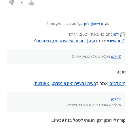
1
ווינדוס 10
פחות.
מאשר במצב של יציאה ממצב שינה. שאז זה קורה יותר.
תודה רבה!!
אבל עדיין זה קורה גם בהפעלה מחדש. וזה ממש מעצבן ואני
מחפש דחוף פתרון.
(לפחות מתמחים טופ לא קרס..
נכון לשעות הקריסה
חראשו
@
זלמן
הקליטה של הסטיק טובה?
הגדולה של פייסבוק וואצאפ וכו)
לי זה קורה כשהקליטה משחקת
זלמן
כתב ב
4 באוק׳ 2021, 17:44
נערך לאחרונה על ידי
מנותק
@
חראשו
אמר ב
בעיה | בעיית 'אין אינטרנט, מאובטח'
:
@
זלמן
הקליטה של הסטיק טובה?
טובה.
@
נודביבי
אמר ב
בעיה | בעיית 'אין אינטרנט, מאובטח'
:
@
זלמן
גם לי זה קורה כל פעם ולא רק מעכשיו.
קורה לי המון זמן. הגעתי לטפל בזה עכשיו...