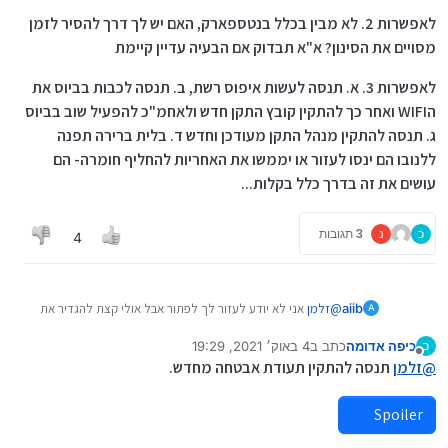
לאפשרות 2. לא מבין בכלל בנטספארק, האם יש לך דרך להסיר לזמן
מסויים את הסינון? א"א תבדוק אם הבעיה עדיין קיימת
לאפשרות 3. א. תנסה לעשות איפוס רשת, ב. תנסה לכבות בביוס את
הWIFI ואחר כך להתקין קובץ התקן חדש ולאחמ"כ להפעיל שוב בביוס
ג. תנסה להתקין מנהל התקן מעודכן וחדש ד. בלית ברירה תפנה
ללנובו הם ינסו לעזור או יממשו את האחריות להחליף חומרה- הם
עושים את זה בדרך כלל בקלות...
כ
נ
3 תגובות
4
@
זלמן
אני לא יודע לעזור לך לפתור אבל אולי קצת להגדיר את
aiib
A
הבעיה.
כיפה אדומה
כתב ב
4 באוק׳ 2021, 19:29
כ
יש 3 חלקים שעלולים להיות בעייתיים:
נערך לאחרונה על ידי
מנותק
@
זלמן
תנסה להתקין תעודת אבטחה מחדש.
הראוטר
נטספרק
לאפשרות 1. כדי לבודד את הבעיות תנסה בעוד דרכי גלישה
Spoiler
המחשב
[ראיתי שכתבת שזה קורה הרבה גם עם נקודה חמה אז אולי זה
מסביר שזאת לא הבעיה]
לאפשרות 2. לא מבין בכלל בנטספארק, האם יש לך דרך להסיר