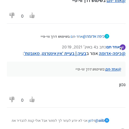
@
אחד-תם
בשימוש דרך ווי-פיי
אצלי לא
0
כיפה אדומה
@
אחד-תם
בשימוש דרך ווי-פיי
כ
אחד תם
כתב ב
4 באוק׳ 2021, 20:19
א
נערך לאחרונה על ידי
מנותק
@
כיפה-אדומה
אמר ב
בעיה | בעיית 'אין אינטרנט, מאובטח'
:
@
אחד-תם
בשימוש דרך ווי-פיי
נכון
0
@
זלמן
אני לא יודע לעזור לך לפתור אבל אולי קצת להגדיר את
aiib
A
הבעיה.