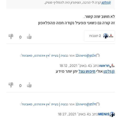
@
זלמן
קרה לי הרבה, הפיתרון היה להחליף סטיק.
לא חושב שזה קשור.
זה קורה גם כשאני מפעיל נקודה חמה מהפלאפון
2 תגובות
0
@
מישהו12
אמר ב
בעיה | בעיית 'אין אינטרנט, מאובטח'
:
זלמן
חראשו
כתב ב
4 באוק׳ 2021, 18:12
נערך לאחרונה על ידי
מנותק
@
זלמן
קרה לי הרבה, הפיתרון היה להחליף סטיק.
@
זלמן
אולי
חיפוש גוגל
יתן יותר מידע
לא חושב שזה קשור.
0
זה קורה גם כשאני מפעיל נקודה חמה מהפלאפון
@
מישהו12
אמר ב
בעיה | בעיית 'אין אינטרנט, מאובטח'
:
זלמן
MENIS
כתב ב
4 באוק׳ 2021, 18:27
נערך לאחרונה על ידי
מנותק