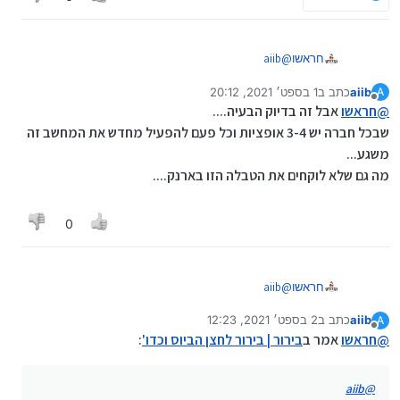
חראשו
@
aiib
aiib
כתב ב
1 בספט׳ 2021, 20:12
A
נערך לאחרונה על ידי
מנותק
@
חראשו
אבל זה בדיוק הבעיה....
שבכל חברה יש 3-4 אופציות וכל פעם להפעיל מחדש את המחשב זה
משגע...
מה גם שלא לוקחים את הטבלה הזו בארנק....
0
חראשו
@
aiib
aiib
כתב ב
2 בספט׳ 2021, 12:23
A
נערך לאחרונה על ידי
מנותק
@
חראשו
אמר ב
בירור | בירור לחצן הביוס וכדו'
:
aiib
@