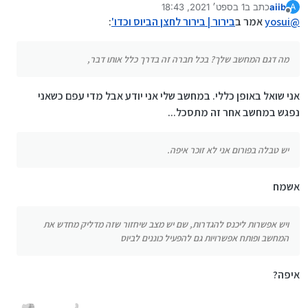
aiib
כתב ב
1 בספט׳ 2021, 18:43
A
להגדרות, שם יש מצב שיחזור שזה מדליק מחדש את
נערך לאחרונה על ידי
מנותק
@
yosui
אמר ב
בירור | בירור לחצן הביוס וכדו'
:
המחשב ופותח אפשרויות גם להפעיל כוננים לביוס
מה דגם המחשב שלך? בכל חברה זה בדרך כלל אותו דבר,
אני שואל באופן כללי. במחשב שלי אני יודע אבל מדי עפם כשאני
נפגש במחשב אחר זה מתסכל...
יש טבלה בפורום אני לא זוכר איפה.
אשמח
ויש אפשרות ליכנס להגדרות, שם יש מצב שיחזור שזה מדליק מחדש את
המחשב ופותח אפשרויות גם להפעיל כוננים לביוס
איפה?