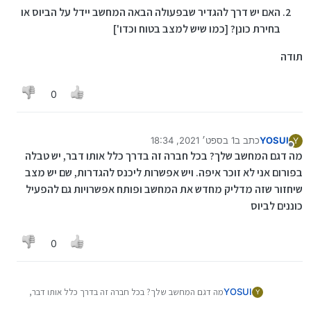
האם יש דרך להגדיר שבפעולה הבאה המחשב יידל על הביוס או
בחירת כונן? [כמו שיש למצב בטוח וכדו']
תודה
0
YOSUI
כתב ב
1 בספט׳ 2021, 18:34
Y
נערך לאחרונה על ידי
מנותק
מה דגם המחשב שלך? בכל חברה זה בדרך כלל אותו דבר, יש טבלה
בפורום אני לא זוכר איפה. ויש אפשרות ליכנס להגדרות, שם יש מצב
שיחזור שזה מדליק מחדש את המחשב ופותח אפשרויות גם להפעיל
כוננים לביוס
0
YOSUI
מה דגם המחשב שלך? בכל חברה זה בדרך כלל אותו דבר,
Y
יש טבלה בפורום אני לא זוכר איפה. ויש אפשרות ליכנס