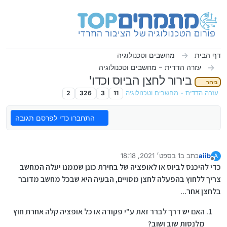
ילוג לתוכן
דף הבית
מחשבים וטכנולוגיה
עזרה הדדית - מחשבים וטכנולוגיה
בירור לחצן הביוס וכדו'
בירור
עזרה הדדית - מחשבים וטכנולוגיה
11
3
326
2
התחברו כדי לפרסם תגובה
aiib
כתב ב
1 בספט׳ 2021, 18:18
A
נערך לאחרונה על ידי
מנותק
כדי להיכנס לביוס או לאופציה של בחירת כונן שממנו יעלה המחשב
צריך ללחוץ בהפעלה לחצן מסויים, הבעיה היא שבכל מחשב מדובר
בלחצן אחר...
האם יש דרך לברר זאת ע"י פקודה או כל אופציה קלה אחרת חוץ
מלנסות שוב ושוב?