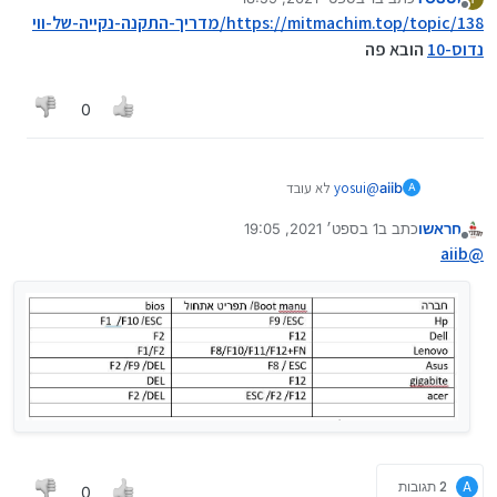
נערך לאחרונה על ידי
מנותק
https://mitmachim.top/topic/138/מדריך-התקנה-נקייה-של-ווי
נדוס-10
הובא פה
0
aiib
@
yosui
לא עובד
A
חראשו
כתב ב
1 בספט׳ 2021, 19:05
נערך לאחרונה על ידי
מנותק
aiib
@
A
2 תגובות
0