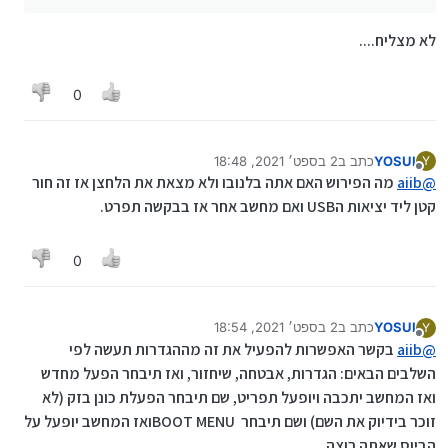
לא מצליח....
0
YOSUI
כתב ב
2 בספט׳ 2021, 18:48
Y
נערך לאחרונה על ידי
מנותק
@
aiib
‎מה הפירוש האם אתה בלנובו ולא מצאת את הלחצן אז זה חור
קטן ליד יציאות הUSB‏ ואם מחשב אחר אז בבקשה תפרט.‏
0
YOSUI
כתב ב
2 בספט׳ 2021, 18:54
Y
נערך לאחרונה על ידי
מנותק
@
aiib
‎בקשר האפשרות להפעיל את זה מההגדרות תעשה לפי
השלבים הבאים: הגדרות, אבטחה, שיחזור, ואז תיבחר הפעל מחדש
ואז המחשב יתכבה ויופעל תפריט, שם תיבחר הפעלת כונן בזק (לא
זוכר בידיוק את השם) ושם תיבחר ‏BOOT MENU ‎ואז המחשב יופעל על
הביוס שאתה רוצה. ‏