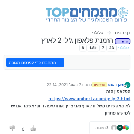
ילוג לתוכן
דף הבית
סלולרי
הזמנת פלאפון ג'לי 2 לארץ
עזרה
סלולרי
23
7
1.8k
8
התחברו כדי לפרסם תגובה
מאן דאמר
כתב ב
7 באוג׳ 2021, 22:14
מ
מדריכים
נערך לאחרונה על ידי חברים
8 באוג׳ 2021, 23:17
מנותק
הפלאפון הזה
https://www.unihertz.com/jelly-2.html
לא מאפשרים משלוח לארץ ואני צריך אותו טיפה דחוף אשמח אם יש
למישהו פתרון
M
3 תגובות
0