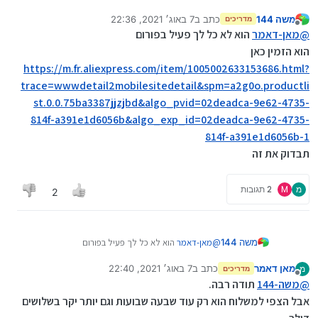
משה 144
כתב ב
7 באוג׳ 2021, 22:36
מדריכים
נערך לאחרונה על ידי
מנותק
@
מאן-דאמר
הוא לא כל לך פעיל בפורום
הוא הזמין כאן
https://m.fr.aliexpress.com/item/1005002633153686.html?
trace=wwwdetail2mobilesitedetail&spm=a2g0o.productli
st.0.0.75ba3387jjzjbd&algo_pvid=02deadca-9e62-4735-
814f-a391e1d6056b&algo_exp_id=02deadca-9e62-4735-
814f-a391e1d6056b-1
תבדוק את זה
מ
M
2 תגובות
2
משה 144
@
מאן-דאמר
הוא לא כל לך פעיל בפורום
הוא הזמין כאן
מאן דאמר
כתב ב
7 באוג׳ 2021, 22:40
מ
https://m.fr.aliexpress.com/item/100500263315368
מדריכים
נערך לאחרונה על ידי
מנותק
@
משה-144
תודה רבה.
6.html?
trace=wwwdetail2mobilesitedetail&spm=a2g0o.pro
אבל הצפי למשלוח הוא רק עוד שבעה שבועות וגם יותר יקר בשלושים
ductlist.0.0.75ba3387jjzjbd&algo_pvid=02deadca-