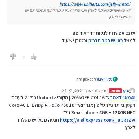
https://www.unihertz.com/jelly-2.html
לא מאפשרים משלוח לארץ ואני צריך אותו טיפה דחוף אשמח אם יש
למישהו פתרון
יש גם אפשרות לנסות דרך אירופה
למשל
כאן יש כמה חברות
וכמובן יש עוד
1
מאן דאמר
הפלאפון הזה
מ
https://www.unihertz.com/jelly-2.html
y.e.
כתב ב
8 באוג׳ 2021, 23:19
לא מאפשרים משלוח לארץ ואני צריך אותו טיפה דחוף
מורחק
נערך לאחרונה על ידי
מנותק
אשמח אם יש למישהו פתרון
@
מאן-דאמר
₪ 774.16 20%OFF | מקורי Unihertz ג 'לי 2 בעולם
הקטן ביותר נייד טלפון אנדרואיד 10 Helio P60 אוקטה Core 4G LTE
Smartphone 6GB + 128GB NFC נייד
https://a.aliexpress.com/_uGRtZW
תנסה מכאן יש משלוח
לארץ