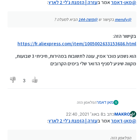
@
מאן-דאמר
אמר ב
עזרה | הזמנת ג'לי 2 לארץ
:
@
mendy
בקישור ש
@
משה-144
הביא למעלה ?
בקישור הזה:
https://fr.aliexpress.com/item/1005002633153686.html
הוא נשמע מוכר אמין, עונה לתשובות במהירות, חיכיתי 3 שבועות,
מקווה שיגיע לסניף הדואר שלי בימים הקרובים
3
מאן דאמר
הפלאפון הזה
מ
https://www.unihertz.com/jelly-2.html
MAKRO
כתב ב
8 באוג׳ 2021, 22:40
M
לא מאפשרים משלוח לארץ ואני צריך אותו טיפה דחוף
נערך לאחרונה על ידי
מנותק
@
מאן-דאמר
אמר ב
עזרה | הזמנת ג'לי 2 לארץ
אשמח אם יש למישהו פתרון
:
הפלאפון הזה