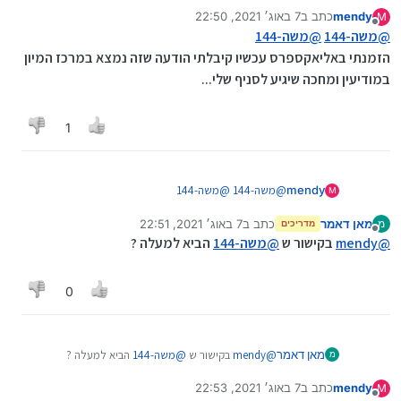
הוא הזמין כאן
mendy
כתב ב
7 באוג׳ 2021, 22:50
https://m.fr.aliexpress.com/item/100500263315368
M
נערך לאחרונה על ידי
מנותק
@
משה-144
@
משה-144
6.html?
trace=wwwdetail2mobilesitedetail&spm=a2g0o.pro
הזמנתי באליאקספרס עכשיו קיבלתי הודעה שזה נמצא במרכז המיון
ductlist.0.0.75ba3387jjzjbd&algo_pvid=02deadca-
במודיעין ומחכה שיגיע לסניף שלי...
9e62-4735-814f-
a391e1d6056b&algo_exp_id=02deadca-9e62-4735-
814f-a391e1d6056b-1
1
תבדוק את זה
mendy
@
משה-144
@
משה-144
M
הזמנתי באליאקספרס עכשיו קיבלתי הודעה שזה נמצא
מאן דאמר
כתב ב
7 באוג׳ 2021, 22:51
מ
במרכז המיון במודיעין ומחכה שיגיע לסניף שלי...
מדריכים
נערך לאחרונה על ידי
מנותק
@
mendy
בקישור ש
@
משה-144
הביא למעלה ?
0
מאן דאמר
@
mendy
בקישור ש
@
משה-144
הביא למעלה ?
מ
mendy
כתב ב
7 באוג׳ 2021, 22:53
M
נערך לאחרונה על ידי
מנותק