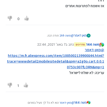
דולר
9e62-4735-814f-
אז אשמח לפתרונות אחרים
a391e1d6056b&algo_exp_id=02deadca-9e62-4735-
814f-a391e1d6056b-1
תבדוק את זה
0
מאן דאמר
@
משה-144
תודה רבה.
מ
אבל הצפי למשלוח הוא רק עוד שבעה שבועות וגם יותר
משה 144
כתב ב
7 באוג׳ 2021, 22:44
יקר בשלושים דולר
מדריכים
נערך לאחרונה על ידי משה 144
8 ביולי 2021, 22:45
מנותק
אז אשמח לפתרונות אחרים
@
מאן-דאמר
https://m.fr.aliexpress.com/item/1005002139900844.html?
trace=wwwdetail2mobilesitedetail&spm=a2g0o.cart.0.0.1
0753c007fLORN&mp=1
עריכה: לא שולח לישראל
1
משה 144
@
מאן-דאמר
הוא לא כל לך פעיל בפורום