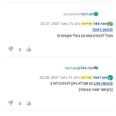
מאן דאמר
הפלאפון הזה
מ
https://www.unihertz.com/jelly-2.html
משה 144
כתב ב
7 באוג׳ 2021, 22:27
לא מאפשרים משלוח לארץ ואני צריך אותו טיפה דחוף
מדריכים
נערך לאחרונה על ידי
מנותק
אשמח אם יש למישהו פתרון
@
מאן-דאמר
תוכל להזמין אותו גם באלי אקספרס
2
משה 144
@
מאן-דאמר
תוכל להזמין אותו גם באלי אקספרס
מאן דאמר
כתב ב
7 באוג׳ 2021, 22:28
מ
מדריכים
נערך לאחרונה על ידי
מנותק
@
משה-144
גם שם לא ניתן להזמין לארץ
(בקישור שאני מצאתי)
0