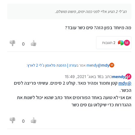
הג'לי 2 הגיע אליי לפני כמה ימים, פשוט מושלם.
מה מיוחד בפון הזה? סים כשר עובד?
M
2 תגובות
0
@
mendy
אמר ב
עזרה | הזמנת פלאפון ג'לי 2 לארץ
:
mdy
M
mendy
כתב ב
16 באוג׳ 2021, 15:49
M
נערך לאחרונה על ידי
מנותק
הג'לי 2 הגיע אליי לפני כמה ימים, פשוט מושלם.
@
mdy
קטן וחמוד ומהיר מאד. קולט 2 סימים. עשיתי פריצה לסים
הכשר.
מה מיוחד בפון הזה? סים כשר עובד?
אם אני לא טועה באחד הפורומים אחד כתב שהוא יכול לשנות את
ההגדרות כדי שיקלוט גם סים כשר
0