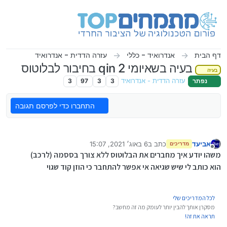
ילוג לתוכן
דף הבית
אנדרואיד - כללי
עזרה הדדית - אנדרואיד
בעיה בשאיומי qin 2 בחיבור לבלוטוס
בעיה
נפתר
עזרה הדדית - אנדרואיד
3
3
97
3
התחברו כדי לפרסם תגובה
אביעד
כתב ב
6 באוג׳ 2021, 15:07
מדריכים
נערך לאחרונה על ידי
מנותק
משהו יודע איך מחברים את הבלוטוס ללא צורך בססמה (לרכב)
הוא כותב לי שיש שגיאה אי אפשר להתחבר כי הוזן קוד שגוי
לכל המדריכים שלי
מסקרן אותך להבין יותר לעומק מה זה מחשב?
תראה את זה!