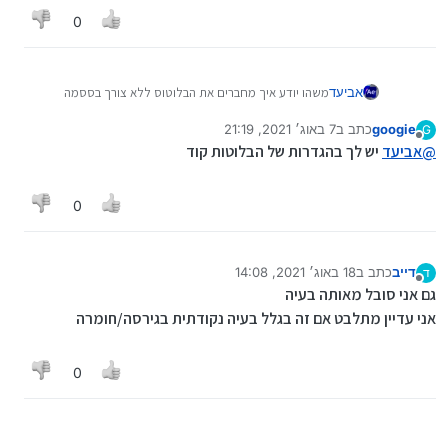
0
אביעד
משהו יודע איך מחברים את הבלוטוס ללא צורך בססמה
(לרכב)
googie
כתב ב
7 באוג׳ 2021, 21:19
G
הוא כותב לי שיש שגיאה אי אפשר להתחבר כי הוזן קוד שגוי
נערך לאחרונה על ידי
מנותק
@
אביעד
יש לך בהגדרות של הבלוטות קוד
0
דייב
כתב ב
18 באוג׳ 2021, 14:08
ד
נערך לאחרונה על ידי
מנותק
גם אני סובל מאותה בעיה
אני עדיין מתלבט אם זה בגלל בעיה נקודתית בגירסה/חומרה
0