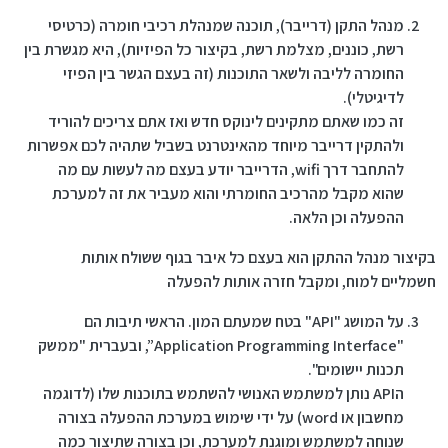
מנהל התקן (דרייבר), תוכנה שמנהלת רכיבי חומרה (כרטיסי
רשת, כוננים, מצלמת רשת, בקיצור כל הפיזיות), היא מגשרת בין
החומרה לליבה ולשאר התוכנות (זה בעצם הגשר בין הפיזי
לדיגיטלי).
זה כמו שאתם מתקינים לינוקס חדש ואז אתם צריכים להוריד
ולהתקין דרייבר מיוחד מהאינטרנט בשביל שתהיה לכם אפשרות
להתחבר דרך wifi, הדרייבר יודע בעצם מה לעשות עם מה
שהוא מקבל מהרכיב החומרתי והוא מעביר את זה למערכת
ההפעלה וכן הלאה.
בקיצור מנהל ההתקן הוא בעצם כל איבר בגוף ששולח אותות
חשמליים למוח, ומקבל חזרה אותות להפעלה
על המושג "API" בטח שמעתם המון. הראשי תיבות הם
"Application Programming Interface”, ובעברית "ממשק
תכנות יישומים".
הAPI נותן למשתמש האנושי להשתמש בתוכנות שלו (לדוגמה
מחשבון או word) על ידי שימוש במערכת ההפעלה בצורה
שנוחה למשתמש ומוגנת למערכת, וכן בצורה שתיצור כמה