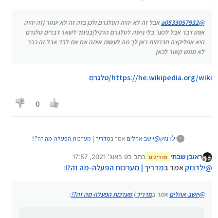
@
a0533057932
אבל זה לא יהיה הטלגרם ולכן בזה זה לא יעזור {זה יהיה
אותו דבר אבל לכעו' בלי גישה לטלגרם הרגיל}בניגוד לשאר דברים טלגרם
היא אפליקצה חברתית ראן לך מה לעשות איתה אם את לבד אבל זה כבר
לא ממש קשור לכאן
https://he.wikipedia.org/wiki/טלגרם
IOS: מערכת ההפעלה של מכשירי האייפון שמיוצרים רק
על ידי חברת אפל, קוד סגור, מבוססת על מחשבי
0
המקינטוש, מעל מיליארד משתמשים ברחבי העולם
.
@
יושב-אהלים
אמר ב
מדריך | מערכות הפעלה-מה זה?!
:
ילדנזק
י
ראובן שבתי
כתב ב
9 באוג׳ 2021, 17:57
מדריכים
נערך לאחרונה על ידי ראובן שבתי
8 בספט׳ 2021, 17:57
מנותק
עוד נרחיב על ההפצות השונות, אבל בפעם אחרת
@
ילדנזק
אמר ב
מדריך | מערכות הפעלה-מה זה?!
:
בלי זה לא אמרנו כלום על לינוקס
@
יושב-אהלים
אמר ב
מדריך | מערכות הפעלה-מה זה?!
: