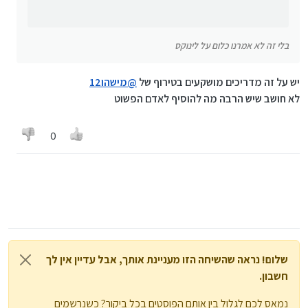
בלי זה לא אמרנו כלום על לינוקס
יש על זה מדריכים מושקעים בטירוף של
@
מישהו12
לא חושב שיש הרבה מה להוסיף לאדם הפשוט
0
יש גם את מערכת ההפעלה של מיקרוסופט לפלאפונים,
לסיכום למדנו בכלליות מה זאת מערכת הפעלה, ממה
אבל היא פחות רלוונטית מכיוון שבקושי משתמשים בה
היא מורכבת, איזה מערכות חשובות יש שנוגעות לנו בחיי
.
היום יום ומה ההבדלים בינהן. חשוב לזכור שמערכת
אם יש שאלות, אשמח שתשאלו
.
הפעלה זה המרכיב הכי חשוב שיש. לא משנה כמה תנסו
להיות אנונימיים או פונקציונלים עם ווינדוס או עם IOS,
כל הקרדיט ל
ערוץ OSP בטלגרם
- ערוץ שעוסק כולו
המערכת תמיד תערים עליכם עוד ועוד קשיים וחבל.
בקוד פתוח.
שלום! נראה שהשיחה הזו מעניינת אותך, אבל עדיין אין לך
חשבון.
נמאס לכם לגלול בין אותם הפוסטים בכל ביקור? כשנרשמים