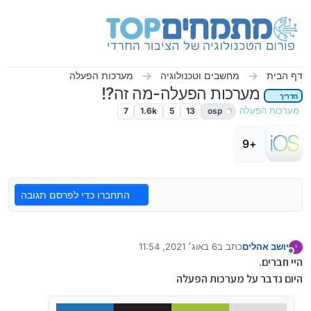
ילוג לתוכן
דף הבית
מחשבים וטכנולוגיה
מערכות הפעלה
מערכות הפעלה-מה זה?!
מדריך
מערכות הפעלה
osp
13
5
1.6k
7
+9
התחברו כדי לפרסם תגובה
יושב אהלים
כתב ב
6 באוג׳ 2021, 11:54
י
נערך לאחרונה על ידי יושב אהלים
8 ביוני 2021, 16:06
מנותק
היי חברים.
היום נדבר על מערכות הפעלה