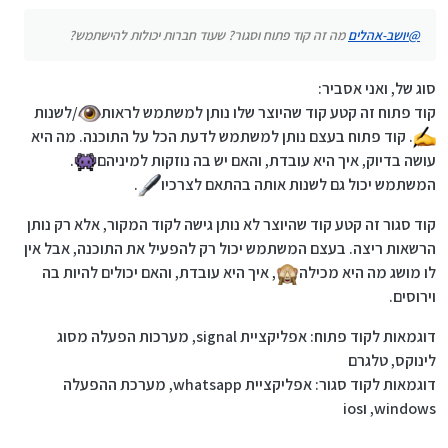
הגשר בין הפיזי לדיגיטלי).
תיבות הם "Application Programming
לפרש את זה למושגים שלנו זה טיפה קשה, אם למישהו
כדי למנוע בעיות אבטחה
.
זה כמו שאתם מתקינים לינוקס חדש ואז
יש רעיון אני אשמח להוסיף את זה
.
Interface”, ובעברית "ממשק תכנות
@
יושב-אהלים
מה זה קוד פתוח וסגור? שעוד חברות יכולות להישתמש?
אתם צריכים להוריד ולהתקין דרייבר מיוחד
יישומים".
יש המון סוגים שונים של מערכות הפעלה למכשירים
מהאינטרנט בשביל שתהיה לכם אפשרות
הAPI נותן למשתמש האנושי להשתמש
שונים, אבל לא נתעכב על זה מפאת מורכבות הנושא
להתחבר דרך wifi, הדרייבר יודע בעצם מה
בתוכנות שלו (לדוגמה מחשבון או word) על
וכנראה שזה ישעמם אתכם🥱.
מערכות ההפעלה למחשב
שאנחנו מכירים מחיי
סוג של, ואני אסביר:
לעשות עם מה שהוא מקבל מהרכיב
ידי שימוש במערכת ההפעלה בצורה שנוחה
היום יום הן:
קוד פתוח זה קטע קוד שהיוצר שלו נותן למשתמש לראות
️/לשנות
החומרתי והוא מעביר את זה למערכת
למשתמש ומוגנת למערכת, וכן בצורה
ההפעלה וכן הלאה.
שתיצור כמה שפחות בעיות אבטחה ובאגים
️. קוד פתוח בעצם נותן למשתמש לדעת הכל על התוכנה. מה היא
לתמונה בעברית בשרת הפורום
(נגיד שאתם מחשבים פעולה במחשבון,
עושה בדיוק, איך היא עובדת, והאם יש בה נוזקות למיניהם
.
הapi מעביר את החישוב למערכת הפעלה,
המשתמש יכול גם לשנות אותה בהתאם לצרכיו
️.
היא בודקת אם הבקשה לגיטימית, מבצעת
ומחזירה).
קוד סגור זה קטע קוד שהיוצר לא נותן גישה לקוד המקור, אלא רק נותן
הרשאות ריצה. בעצם המשתמש יכול רק להפעיל את התוכנה, אבל אין
לו מושג מה היא מכילה
, איך היא עובדת, והאם יכולים להיות בה
וירוסים.
וינדוס (Windows) של מיקרוסופט: מערכת ההפעלה
דוגמאות לקוד פתוח: אפליקציית signal, מערכות הפעלה מסוג
המוכרת ביותר למחשבים אישיים. נוחה מאוד בעיקר
לינוקס, טלגרם
בגלל הממשק הגרפי שלה שנותן למוח האנושי לנהל את
המחשב בצורה שהוא יותר מסתדר איתה. עוד יתרון שלה
דוגמאות לקוד סגור: אפליקציית whatsapp, מערכת ההפעלה
הוא שרוב המפתחי תוכנות מפתחים תוכנות בעיקר
windows, וios
למיקרוסופט בשביל הרווחיות
.
החיסרון במערכת הוא שהיא מאוד כבדה🥵, קוד סגור