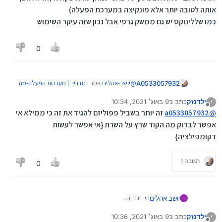
אותה לטובה יותר אלא פונקיצה במערכת הפעלה)
כמו שללינוקס יש גם ממשק גרפי אבל נכון שזה עיקר השימוש
הMac OS מערכת ההפעלה של אפל
למחשבי המק,
0
מבוססת גם היא על UNIX, קוד סגור, עזבו לא מעניין
לדבר על אפל, פחות רלוונטי לנו.
מערכות הפעלה לפלאפונים
:
@
יושב-אהלים
אמר ב
מדריך | מערכות הפעלה-מה
A0533057932
זה?!
:
ילדנזק
כתב ב
9 באוג׳ 2021, 10:34
י
נערך לאחרונה על ידי
מנותק
טלגרם
@
a0533057932
זה יותר בשביל פפוליזם להגיד את זה כי ממילא אי
אפשר לבדוק מה הקוד שרץ על השרת {אי אפשר לעשות
דקומפילציה}
היא רק חצי
צד לקוח קוד פתוח
צד שרת קוד סגור
תגובה 1
0
היי חברים.
יושב אהלים
י
היום נדבר על מערכות הפעלה
אנדרואיד
: מערכת ההפעלה הפופולרית ביותר
ילדנזק
כתב ב
9 באוג׳ 2021, 10:36
י
אנחנו שומעים כל היום על המושגים "מערכת הפעלה",
נערך לאחרונה על ידי