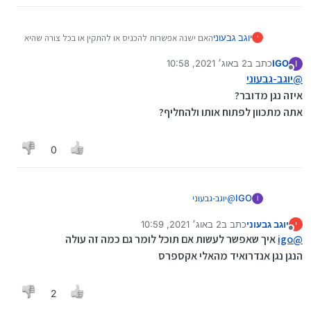
יוגב גבעוני
האם ישנה אפשרות להכניס או להתקין או בכל צורה שהיא
י
כרטיס קול איכותי לסאונד מושלם?
IGO
כתב ב
2 באוג׳ 2021, 10:58
I
כי בנגן שלי הכרטיס קול ממש לא איכותי והייתי רוצה
נערך לאחרונה על ידי
מנותק
@
יוגב-גבעוני
לשדרג אם יש אפשרות כזו...
איזה נגן מדובר?
אתה מתכוון לפתוח אותו ולהחליף?
0
IGO
@
יוגב-גבעוני
I
איזה נגן מדובר?
יוגב גבעוני
כתב ב
2 באוג׳ 2021, 10:59
י
אתה מתכוון לפתוח אותו ולהחליף?
נערך לאחרונה על ידי
מנותק
@
igo
איך שאפשר לעשות אם תוכל לומר גם כמה זה עולה
הנגן נגן אנדרואיד מהאלי אקספרס
2