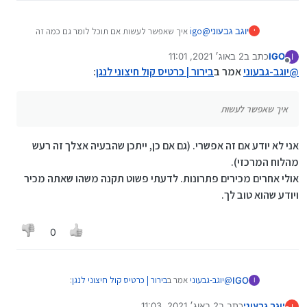
יוגב גבעוני
@
igo
איך שאפשר לעשות אם תוכל לומר גם כמה זה
י
עולה
IGO
כתב ב
2 באוג׳ 2021, 11:01
I
הנגן נגן אנדרואיד מהאלי אקספרס
נערך לאחרונה על ידי
מנותק
@
יוגב-גבעוני
אמר ב
בירור | כרטיס קול חיצוני לנגן
:
איך שאפשר לעשות
אני לא יודע אם זה אפשרי. (גם אם כן, ייתכן שהבעיה אצלך זה רעש
מהלוח המרכזי).
אולי אחרים מכירים פתרונות. לדעתי פשוט תקנה משהו שאתה מכיר
ויודע שהוא טוב לך.
0
@
יוגב-גבעוני
אמר ב
בירור | כרטיס קול חיצוני לנגן
:
IGO
I
יוגב גבעוני
כתב ב
2 באוג׳ 2021, 11:03
י