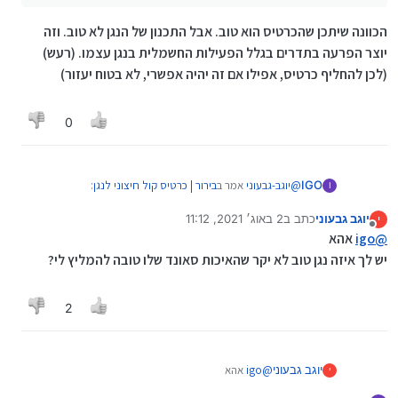
הכוונה שיתכן שהכרטיס הוא טוב. אבל התכנון של הנגן לא טוב. וזה
יוצר הפרעה בתדרים בגלל הפעילות החשמלית בנגן עצמו. (רעש)
(לכן להחליף כרטיס, אפילו אם זה יהיה אפשרי, לא בטוח יעזור)
0
@
יוגב-גבעוני
אמר ב
בירור | כרטיס קול חיצוני לנגן
:
IGO
I
יוגב גבעוני
כתב ב
2 באוג׳ 2021, 11:12
י
נערך לאחרונה על ידי
מנותק
מה הכוונה משהו נגן?
@
igo
אהא
יש לך איזה נגן טוב לא יקר שהאיכות סאונד שלו טובה להמליץ לי?
?
2
@
יוגב-גבעוני
אמר ב
בירור | כרטיס קול חיצוני לנגן
:
ומה הכוונה לוח מרכזי
יוגב גבעוני
@
igo
אהא
י
יש לך איזה נגן טוב לא יקר שהאיכות סאונד שלו טובה