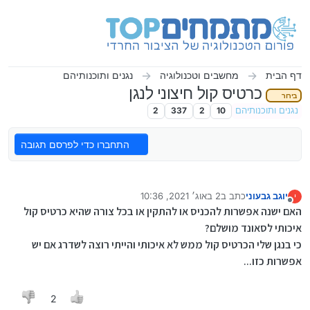
ילוג לתוכן
דף הבית
מחשבים וטכנולוגיה
נגנים ותוכנותיהם
כרטיס קול חיצוני לנגן
בירור
נגנים ותוכנותיהם
10
2
337
2
התחברו כדי לפרסם תגובה
יוגב גבעוני
כתב ב
2 באוג׳ 2021, 10:36
י
נערך לאחרונה על ידי יוגב גבעוני
8 בפבר׳ 2021, 10:37
מנותק
האם ישנה אפשרות להכניס או להתקין או בכל צורה שהיא כרטיס קול
איכותי לסאונד מושלם?
כי בנגן שלי הכרטיס קול ממש לא איכותי והייתי רוצה לשדרג אם יש
אפשרות כזו...
2