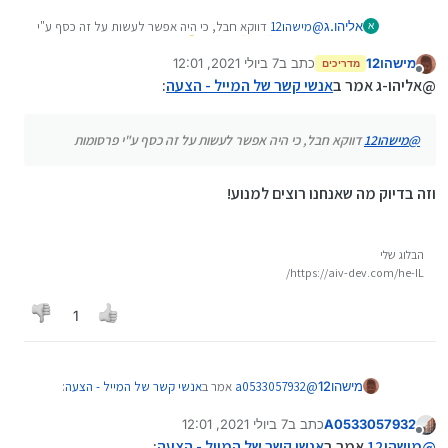
אליהו.ג
@
מישהו12
דווקא חבל, כי היה אפשר לעשות על זה כסף ע"י
א
פרסומות
מישהו12
כתב ב
7 ביולי 2021, 12:01
מדריכים
נערך לאחרונה על ידי
מנותק
@אליהו-ג אמר ב
אנשי קשר של המייל - הצעה
:
@
מישהו12
דווקא חבל, כי היה אפשר לעשות על זה כסף ע"י פרסומות
וזה בדיוק מה שאנחנו רוצים למנוע!
הבלוג שלי
https://aiv-dev.com/he-IL/
1
@
a0533057932
אמר ב
אנשי קשר של המייל - הצעה
:
מישהו12
A0533057932
כתב ב
7 ביולי 2021, 12:01
נערך לאחרונה על ידי
מנותק
יש סיבה לכך שעוד לא יצרו ספר טלפונים של מיילים
@
מישהו12
אמר ב
אנשי קשר של המייל - הצעה
: