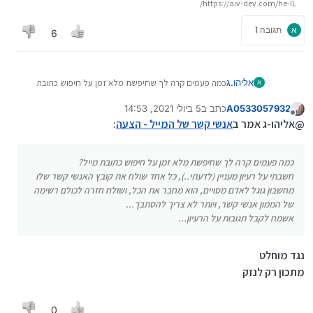
https://aiv-dev.com/he-IL/
א
תגובה 1
6
אליהו.ג
כמה פעמים קרה לך שחיפשת מלא זמן על חיפוש כתובת
א
מייל?
A0533057932
כתב ב
5 ביולי 2021, 14:53
חשבתי על רעיון מעניין (לדעתי..), כל אחד שולח את קובץ
נערך לאחרונה על ידי
מנותק
האנשי קשר שלו מחשבון גוגל לאדם מסויים, הוא מחבר את
@אליהו-ג אמר ב
אנשי קשר של המייל - הצעה
:
הכל, ושולח חזרה לכולם רשימה של הממון אנשי קשר, ויותר
לא צריך להסתבך...
כמה פעמים קרה לך שחיפשת מלא זמן על חיפוש כתובת מייל?
אשמח לקבל תגובות על הרעיון...
חשבתי על רעיון מעניין (לדעתי..), כל אחד שולח את קובץ האנשי קשר שלו
מחשבון גוגל לאדם מסויים, הוא מחבר את הכל, ושולח חזרה לכולם רשימה
של הממון אנשי קשר, ויותר לא צריך להסתבך...
אשמח לקבל תגובות על הרעיון...
נגד מוחלט
מתכון רק לנזק
0