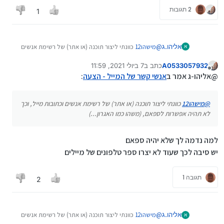
2 תגובות
1
אליהו.ג
@
מישהו12
כוונתי ליצור תוכנה (או אתר) של רשימת אנשים
א
וכתובות מייל, וכך לא תהיה אפשרות לספאם, (משהו כמו
A0533057932
כתב ב
7 ביולי 2021, 11:59
האגרון...)
נערך לאחרונה על ידי
מנותק
@אליהו-ג אמר ב
אנשי קשר של המייל - הצעה
:
@
מישהו12
כוונתי ליצור תוכנה (או אתר) של רשימת אנשים וכתובות מייל, וכך
לא תהיה אפשרות לספאם, (משהו כמו האגרון...)
למה נדמה לך שלא יהיה ספאם
יש סיבה לכך שעוד לא יצרו ספר טלפונים של מיילים
תגובה 1
2
אליהו.ג
@
מישהו12
כוונתי ליצור תוכנה (או אתר) של רשימת אנשים
א