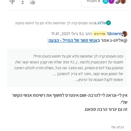
י
ש
4 תגובות
2
אליהו.ג
כמה פעמים קרה לך שחיפשת מלא זמן על חיפוש כתובת
א
מייל?
מישהו12
כתב ב
5 ביולי 2021, 11:41
חשבתי על רעיון מעניין (לדעתי..), כל אחד שולח את קובץ
מדריכים
נערך לאחרונה על ידי
מנותק
האנשי קשר שלו מחשבון גוגל לאדם מסויים, הוא מחבר את
@אליהו-ג אמר ב
אנשי קשר של המייל - הצעה
:
הכל, ושולח חזרה לכולם רשימה של הממון אנשי קשר, ויותר
לא צריך להסתבך...
כמה פעמים קרה לך שחיפשת מלא זמן על חיפוש כתובת מייל?
אשמח לקבל תגובות על הרעיון...
חשבתי על רעיון מעניין (לדעתי..), כל אחד שולח את קובץ האנשי קשר שלו
מחשבון גוגל לאדם מסויים, הוא מחבר את הכל, ושולח חזרה לכולם רשימה
של הממון אנשי קשר, ויותר לא צריך להסתבך...
אשמח לקבל תגובות על הרעיון...
אין לי-ונראה לי להרבה-שום אינטרס לחשוף את רשימת אנשי הקשר
שלי.
זה גם יגרור הרבה ספאם.
הבלוג שלי