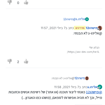
0
אשמח לקבל תגובות על הרעיון...
אליהו.ג
@
מישהו12
א
אני גם חשבתי שזה לא מוצלח לחלק קובץ של אנשי הקשר
מישהו12
כתב ב
7 ביולי 2021, 11:57
לכולם, ולכן חשבתי לשלוח תוכנה שאתה כותב שם, ועולה
מדריכים
נערך לאחרונה על ידי
מנותק
לך הכתובת.
@אליהו-ג לא הבנתי.
הבלוג שלי
https://aiv-dev.com/he-IL/
2
מישהו12
@אליהו-ג לא הבנתי.
אליהו.ג
כתב ב
7 ביולי 2021, 11:58
א
נערך לאחרונה על ידי
מנותק
@
מישהו12
כוונתי ליצור תוכנה (או אתר) של רשימת אנשים וכתובות
מייל, וכך לא תהיה אפשרות לספאם, (משהו כמו האגרון...)