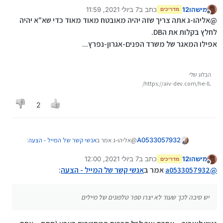
וכתובות מייל, וכך לא תהיה אפשרות לספאם, (משהו כמו
מישהו12
כתב ב
7 ביולי 2021, 11:59
האגרון...)
מדריכים
נערך לאחרונה על ידי
מנותק
@אליהו-ג אתה צריך שזה יהיה מאובטח מאוד מאוד כדי שא"א יהיה
לחלץ בקלות את הDB.
אפילו המאגר של משרד הפנים-אגרון-נפרץ...
הבלוג שלי
https://aiv-dev.com/he-IL/
2
@אליהו-ג אמר ב
אנשי קשר של המייל - הצעה
:
A0533057932
מישהו12
כתב ב
7 ביולי 2021, 12:00
מדריכים
נערך לאחרונה על ידי
מנותק
@
מישהו12
כוונתי ליצור תוכנה (או אתר) של
@
a0533057932
אמר ב
אנשי קשר של המייל - הצעה
:
רשימת אנשים וכתובות מייל, וכך לא תהיה
למה נדמה לך שלא יהיה ספאם
אפשרות לספאם, (משהו כמו האגרון...)
יש סיבה לכך שעוד לא יצרו ספר טלפונים של
יש סיבה לכך שעוד לא יצרו ספר טלפונים של מיילים
מיילים