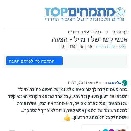
ילוג לתוכן
דף הבית
כללי - עזרה הדדית
אנשי קשר של המייל - הצעה
כללי - עזרה הדדית
19
6
714
5
התחברו כדי לפרסם תגובה
אליהו.ג
כתב ב
5 ביולי 2021, 11:37
א
נערך לאחרונה על ידי
מנותק
כמה פעמים קרה לך שחיפשת מלא זמן על חיפוש כתובת מייל?
חשבתי על רעיון מעניין (לדעתי..), כל אחד שולח את קובץ האנשי קשר
שלו מחשבון גוגל לאדם מסויים, הוא מחבר את הכל, ושולח חזרה
לכולם רשימה של הממון אנשי קשר, ויותר לא צריך להסתבך...
אשמח לקבל תגובות על הרעיון...