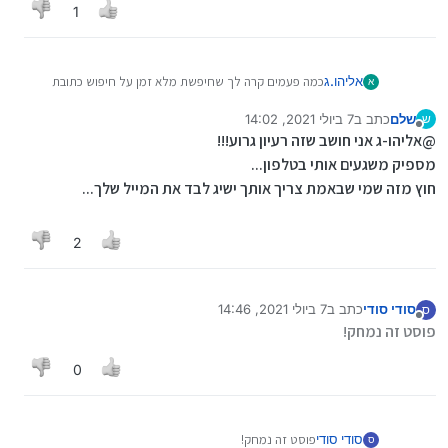
1
אליהו.ג
כמה פעמים קרה לך שחיפשת מלא זמן על חיפוש כתובת
א
מייל?
שלם
כתב ב
7 ביולי 2021, 14:02
ש
חשבתי על רעיון מעניין (לדעתי..), כל אחד שולח את קובץ
נערך לאחרונה על ידי שלם
7 ביולי 2021, 18:58
מנותק
@אליהו-ג אני חושב שזה רעיון גרוע!!!
האנשי קשר שלו מחשבון גוגל לאדם מסויים, הוא מחבר את
הכל, ושולח חזרה לכולם רשימה של הממון אנשי קשר, ויותר
מספיק משגעים אותי בטלפון...
לא צריך להסתבך...
חוץ מזה שמי שבאמת צריך אותך ישיג לבד את המייל שלך...
אשמח לקבל תגובות על הרעיון...
2
סודי סודי
כתב ב
7 ביולי 2021, 14:46
ס
נערך לאחרונה על ידי
מנותק
פוסט זה נמחק!
0
סודי סודי
פוסט זה נמחק!
ס