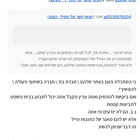
נגיש לציבור... אחרת איך לכל חברות המחשבים בארץ
@
a0533057932
אמר ב
אנשי קשר של המייל - הצעה
:
(סתם... אחת ספציפית) יש את המייל שלי כשמעולם לא
יצרתי איתם קשר?
ולא עוזר להתנתק מהרשימת תפוצה שלהם, הם שולחים
שוב ושוב ושוב?
נגיש לציבור... אחרת איך לכל חברות המחשבים בארץ (סתם... אחת
ספציפית) יש את המייל שלי כשמעולם לא יצרתי איתם קשר?
ולא עוזר להתנתק מהרשימת תפוצה שלהם, הם שולחים שוב ושוב ושוב?
כי הסתכלת פעם באתר שלהם \ חברת בת \ חברה בשיתוף פעולה \
להמשיך?
ואם ביקשת להפסיק ואתה עדין מקבל אתה יכול לתבוע בבית משפט
לתביעות קטנות
נ.ב. הם לא יודעים מי אתה
אלא יש להם מאגר של כתובות מייל
זה דבר שניתן להשיג