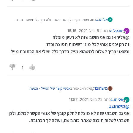
אליהו.ג
כמה פעמים קרה לך שחיפשת מלא זמן על חיפוש כתובת
א
מייל?
יענקל ה
כתב ב
5 ביולי 2021, 16:16
י
חשבתי על רעיון מעניין (לדעתי..), כל אחד שולח את קובץ
נערך לאחרונה על ידי
מנותק
@אליהו-ג גם אני חושב שזה לא רעיון מוצלח
האנשי קשר שלו מחשבון גוגל לאדם מסויים, הוא מחבר את
הכל, ושולח חזרה לכולם רשימה של הממון אנשי קשר, ויותר
זה רק יכניס אותי לכל מיני רשימות תפוצה וכדו'
לא צריך להסתבך...
וכשאני צריך לשלוח למשהוא מייל בדרך כלל יש לי את הכתובת מייל
אשמח לקבל תגובות על הרעיון...
1
@אליהו-ג אמר ב
אנשי קשר של המייל - הצעה
:
מישהו12
אליהו.ג
כתב ב
7 ביולי 2021, 11:57
א
נערך לאחרונה על ידי
מנותק
כמה פעמים קרה לך שחיפשת מלא זמן על חיפוש
@
מישהו12
כתובת מייל?
אני גם חשבתי שזה לא מוצלח לחלק קובץ של אנשי הקשר לכולם, ולכן
אין לי-ונראה לי להרבה-שום אינטרס לחשוף את רשימת
חשבתי על רעיון מעניין (לדעתי..), כל אחד שולח את
חשבתי לשלוח תוכנה שאתה כותב שם, ועולה לך הכתובת.
אנשי הקשר שלי.
קובץ האנשי קשר שלו מחשבון גוגל לאדם מסויים, הוא
זה גם יגרור הרבה ספאם.
מחבר את הכל, ושולח חזרה לכולם רשימה של הממון
אנשי קשר, ויותר לא צריך להסתבך...