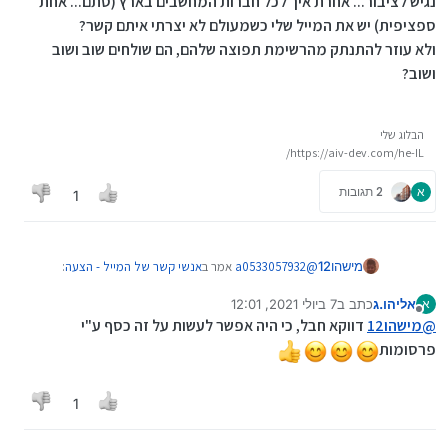
נגיש לציבור... אחרת איך לכל חברות המחשבים בארץ (סתם... אחת
ספציפית) יש את המייל שלי כשמעולם לא יצרתי איתם קשר?
ולא עוזר להתנתק מהרשימת תפוצה שלהם, הם שולחים שוב ושוב
ושוב?
הבלוג שלי
https://aiv-dev.com/he-IL/
א
2 תגובות
1
@
a0533057932
אמר ב
אנשי קשר של המייל - הצעה
:
מישהו12
אליהו.ג
כתב ב
7 ביולי 2021, 12:01
א
נערך לאחרונה על ידי
מנותק
יש סיבה לכך שעוד לא יצרו ספר טלפונים של מיילים
@
מישהו12
דווקא חבל, כי היה אפשר לעשות על זה כסף ע"י
פרסומות
נגיש לציבור... אחרת איך לכל חברות המחשבים בארץ
(סתם... אחת ספציפית) יש את המייל שלי כשמעולם לא
1
יצרתי איתם קשר?
ולא עוזר להתנתק מהרשימת תפוצה שלהם, הם שולחים
שוב ושוב ושוב?