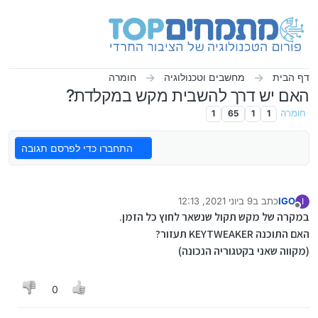
ילוג לתוכן
דף הבית
מחשבים וטכנולוגיה
חומרה
האם יש דרך להשבית מקש במקלדת?
חומרה
1
1
65
1
התחברו כדי לפרסם תגובה
IGO
כתב ב
9 ביוני 2021, 12:13
I
נערך לאחרונה על ידי
מנותק
במקרה של מקש תקול שנשאר לחוץ כל הזמן.
האם התוכנה KEYTWEAKER תעזור?
(מקווה שאני בקטגוריה הנכונה)
0