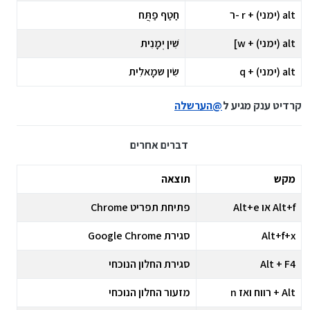
alt (ימני) + r -ר
חַטַף פַתֲּח
alt (ימני) + w]
שִׁין יְמָנִית
alt (ימני) + q
שִׂין שמָאלִית
קרדיט ענק מגיע ל
@
הערשלה
דברים אחרים
מקש
תוצאה
Alt+f או Alt+e
פתיחת תפריט Chrome
Alt+f+x
סגירת Google Chrome
Alt + F4
סגירת החלון הנוכחי
Alt + רווח ואז n
מזעור החלון הנוכחי