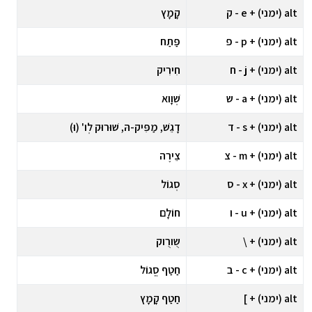
alt (ימני) + e - ק
קָמָץ
alt (ימני) + p - פ
פַּתַח
alt (ימני) + j - ח
חִירִיק
alt (ימני) + a - ש
שְׁוָוא
alt (ימני) + s - ד
דָגֵשׁ, מַפִּיק-הּ, שׁוּרוּק לְו' (וּ)
alt (ימני) + m - צ
צֵירֶה
alt (ימני) + x - ס
סְגוֹל
alt (ימני) + u - ו
חוֹלָם
alt (ימני) + \
שֻורֻוק
alt (ימני) + c - ב
חַטַף סֱגוֹל
alt (ימני) + ]
חַטַף קָמָץ