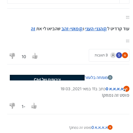
:::
עוד קרדיט ל
@
הנני-העני
ו
@
מוטי-זהב
שהביאו לי את
זה
:::
א
S
3 תגובות
10
מומחה בלעזור
מ
צירופים של Ctrl
א.א.א.א 0
כתב ב
11 במאי 2021, 19:03
א
נערך לאחרונה על ידי
מקש
תוצאה
מנותק
פוסט זה נמחק!
Ctrl+A
בחר הכל
-1
Ctrl+C
העתק
Ctrl+D
הוספת סימנייה
א.א.א.א 0
פוסט זה נמחק!
א