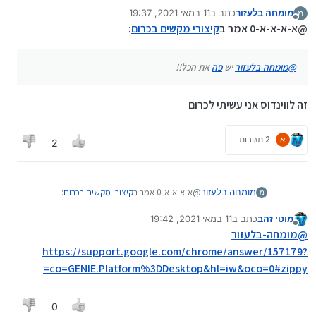
Ctrl+E
חיפוש בגוגל (תנסו
מומחה בלעזור
כתב ב
11 במאי 2021, 19:37
מ
בעצמכם אני לא כ''כ
נערך לאחרונה על ידי
מנותק
@א-א-א-א-0 אמר ב
קיצורי מקשים בכרום
:
הבנתי)
Ctrl+F
חיפוש בכרטיסייה
@
מומחה-בלעזור
יש
פה
את הכל!!
Ctrl+G
גם חיפוש בכרטיסייה
זה לווינדוס אני עשיתי לכרום
Ctrl+H
היסטוריה
Ctrl+J
הורדות
א
2 תגובות
2
Ctrl+K
גם חיפוש בגוגל (אם
מישהו יעדכן אותי אני
ישמח
@א-א-א-א-0 אמר ב
קיצורי מקשים בכרום
:
מומחה בלעזור
מ
Ctrl+N
חלון חדש
מוטי זהב
כתב ב
11 במאי 2021, 19:42
נערך לאחרונה על ידי
מנותק
@
מומחה-בלעזור
יש
פה
את הכל!!
@
מומחה-בלעזור
Ctrl+O
פתיחת קובץ
https://support.google.com/chrome/answer/157179?
Ctrl+P
הדפסה
co=GENIE.Platform%3DDesktop&hl=iw&oco=0#zippy=
זה לווינדוס אני עשיתי לכרום
Ctrl+R
ריענון
0
Ctrl+S
שמירה בשם