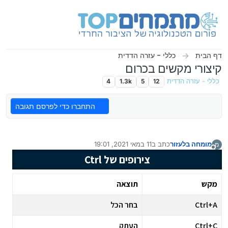
ילוג לתוכן
דף הבית
כללי - עזרה הדדית
קיצורי מקשים בכרום
כללי - עזרה הדדית
12
5
1.3k
4
התחברו כדי לפרסם תגובה
מומחה בלעזור
כתב ב
11 במאי 2021, 19:01
מ
נערך לאחרונה על ידי מומחה בלעזור
מנותק
צירופים של Ctrl
מקש
תוצאה
Ctrl+A
בחר הכל
Ctrl+C
העתק