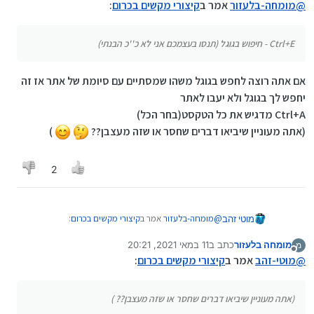
על קישור
חדשה ברקע
@
מומחה-בלעזור
אמר ב
קיצורי מקשים בכרום
:
Ctrl ‏+ גלילה
הגדלה של כל מה שמופיע
מעלה
בדף
Ctrl+E - חיפוש בגוגל (תנסו בעצמכם אני לא כ''כ הבנתי)
באמצעות
גלגל העכבר
אם אתה רוצה לחפש בגוגל משהו שמסתיים עם סיומת של אתר אז זה
Ctrl ‏+ גלילה
הקטנה של כל מה שמופיע
יחפש לך בגוגל ולא יעבו לאתר
מטה
בדף
Ctrl+A מדגיש את כל הטקסט(בחר הכל)
באמצעות
(אתה מעוניין שיביאו דברים שחסר או שזה מעצבן??
)
גלגל העכבר
2
צירופים של Ctrl+Shift
@
מומחה-בלעזור
אמר ב
קיצורי מקשים בכרום
:
מוטי זהב
מקש
תוצאה
מומחה בלעזור
כתב ב
11 במאי 2021, 20:21
מ
Ctrl + Shift + A
חיפוש כרטיסייה
נערך לאחרונה על ידי
מנותק
Ctrl+E - חיפוש בגוגל (תנסו בעצמכם אני לא כ''כ
@
מוטי-זהב
אמר ב
קיצורי מקשים בכרום
:
הבנתי)
Ctrl + Shift + b
הצגה או הסתרה של
אם אתה רוצה לחפש בגוגל משהו שמסתיים עם סיומת של
סרגל הסימניות
אתר אז זה יחפש לך בגוגל ולא יעבו לאתר
(אתה מעוניין שיביאו דברים שחסר או שזה מעצבן?? )
Ctrl+A מדגיש את כל הטקסט(בחר הכל)
Ctrl + Shift + C
בדוק