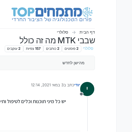
ילוג לתוכן
דף הבית
סלולרי
שבבי MTK מה זה כולל
סלולרי
2
פוסטים
2
כותבים
157
צפיות
2
עוקבים
מהישן לחדש
יודי
כתב ב
3 במאי 2021, 12:14
י
נערך לאחרונה על ידי
מנותק
יש כל מיני תוכנות וכלים לטיפול ותיכנות שבבי MTK האם זה כל טלפון סמסוונג