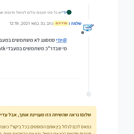
יודי
יש כל מיני תוכנות וכלים לטיפול ותיכנות שבבי MTK האם זה כל טלפון סמסוונג או טלפונים ספצ
י
שלמה ו
כתב ב
3 במאי 2021, 12:19
מדריכים
נערך לאחרונה על ידי
מנותק
@
יודי
סמסונג לא משתמשים במעבדי mtk אלא במעבדים משלהם או של קוו
מי שבדר"כ משתמשים במעבדי mtk זה חברות סיניות
שלום! נראה שהשיחה הזו מעניינת אותך, אבל עדיין 
נמאס לכם לגלול בין אותם הפוסטים בכל ביקור? כשנרש
תגובות חדשות (בין אם במייל, ובין אם בהתראת פוש). תוכלו גם לשמור סימניות ולפרגן ב-