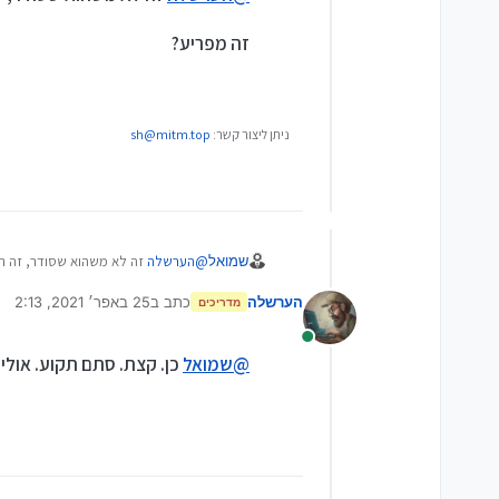
זה מפריע?
ניתן ליצור קשר:
sh@mitm.top
כנראה סדרו את זה פעם וזה קפץ בגלל
@
שמואל
@
אלישי
?
@
הערשלה
זה לא משהוא שסודר, זה ת
שמואל
הערשלה
כתב ב
25 באפר׳ 2021, 2:13
זה מפריע?
מדריכים
נערך לאחרונה על ידי
מחובר
@
שמואל
כן. קצת. סתם תקוע. אולי