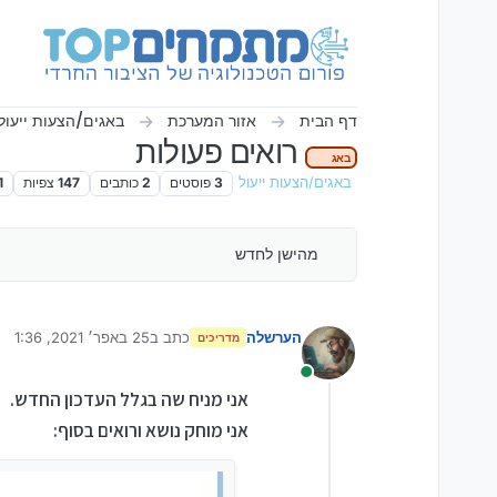
ילוג לתוכן
דף הבית
אזור המערכת
באגים/הצעות ייעול
רואים פעולות
באג
באגים/הצעות ייעול
3
פוסטים
2
כותבים
147
צפיות
1
מהישן לחדש
הערשלה
כתב ב
25 באפר׳ 2021, 1:36
מדריכים
נערך לאחרונה על ידי
מחובר
אני מניח שה בגלל העדכון החדש.
אני מוחק נושא ורואים בסוף: