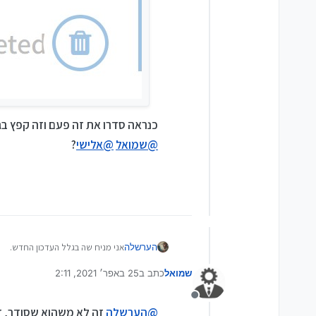
כנראה סדרו את זה פעם וזה קפץ בגל
@
שמואל
@
אלישי
?
הערשלה
אני מניח שה בגלל העדכון החדש.
אני מוחק נושא ורואים בסוף:
שמואל
כתב ב
25 באפר׳ 2021, 2:11
נערך לאחרונה על ידי
מנותק
@
הערשלה
זה לא משהוא שסודר, 