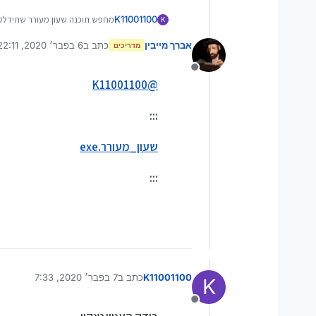
K11001100
מחפש תוכנה שעון מעורר שתידלק על הבוקר עם שיר שאבחר
K
אברך מייבין
כתב ב
6 בפבר׳ 2020, 22:11
מדריכים
נערך לאחרונה על ידי
מנותק
K11001100
@
:::
שעון_מעורר.exe
:::
K11001100
כתב ב
7 בפבר׳ 2020, 7:33
K
נערך לאחרונה על ידי
מנותק