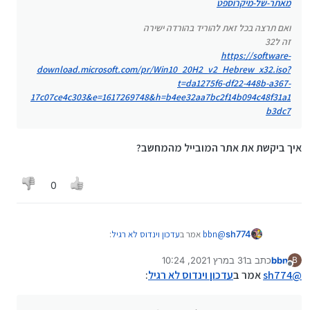
מאתר-של-מיקרוספט
ואם תרצה בכל זאת להוריד בהורדה ישירה
זה ל32
https://software-
download.microsoft.com/pr/Win10_20H2_v2_Hebrew_x32.iso?
t=da1275f6-df22-448b-a367-
17c07ce4c303&e=1617269748&h=b4ee32aa7bc2f14b094c48f31a1
b3dc7
איך ביקשת את אתר המובייל מהמחשב?
0
@
bbn
אמר ב
עדכון וינדוס לא רגיל
:
sh774
bbn
כתב ב
31 במרץ 2021, 10:24
B
נערך לאחרונה על ידי
מנותק
@
אלי-אלי-אלי
המקור זה האתר שנתתי למעלה זה
@
sh774
אמר ב
עדכון וינדוס לא רגיל
:
https://www.microsoft.com/he-il/software-
איך ביקשת את אתר המובייל מהמחשב?
download/windows10