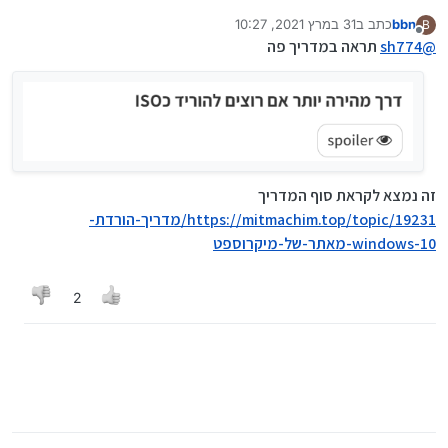
bbn
כתב ב
31 במרץ 2021, 10:27
B
נערך לאחרונה על ידי
מנותק
פשוט שעשיתי תצוגה של טלפון וריענון זה נותן להוריד
@
sh774
תראה במדריך פה
ישירות כISO
זה נמצא לקראת סוף המדריך
https://mitmachim.top/topic/19231/מדריך-הורדת-
windows-10-מאתר-של-מיקרוספט
2