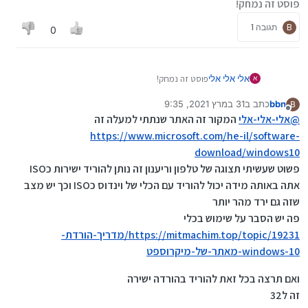
פוסט זה נמחק!
64.iso?t=c3d4c853-82af-4c2f-a5c3-
5198946f6950&e=1617269506&h=4e9f036c013e51002731
B
תגובה 1
ed61090b410f
0
זה ISO רשמי הכי מעודכן מהאתר של מיקרוספט
ל64 סביות ..
אלי אלי אלי
פוסט זה נמחק!
א
bbn
כתב ב
31 במרץ 2021, 9:35
B
נערך לאחרונה על ידי bbn
מנותק
@
אלי-אלי-אלי
המקור זה האתר שנתתי למעלה זה
https://www.microsoft.com/he-il/software-
download/windows10
פשוט שעשיתי תצוגה של טלפון וריענון זה נותן להוריד ישירות כISO
אתה באותה מידה יכול להוריד עם הכלי של וינדוס כISO וכך יש מצב
שזה גם ירד מהר יותר
פה יש הסבר על שימוש בכלי
https://mitmachim.top/topic/19231/מדריך-הורדת-
windows-10-מאתר-של-מיקרוספט
ואם תרצה בכל זאת להוריד בהורדה ישירה
זה ל32