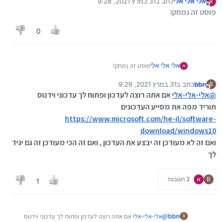
אלי אלי אלי
כתב ב
31 במרץ 2021, 9:28
א
ותרשום שם winver ואישור
נערך לאחרונה על ידי
מנותק
פוסט זה נמחק!
ותעלה תמונה
0
אלי אלי אלי
פוסט זה נמחק!
א
bbn
כתב ב
31 במרץ 2021, 9:29
B
נערך לאחרונה על ידי bbn
מנותק
@
אלי-אלי-אלי
אם אתה רוצה לעדכון ופתוח לך עדכוני וידנוס
תוריד מפה את מסייע העדכונים
https://www.microsoft.com/he-il/software-
download/windows10
ואם זה לא מעודכן זה יבצע את העדכון , ואם זה הכי מעודכן זה גם יגיד
לך
B
א
2 תגובות
1
bbn
@
אלי-אלי-אלי
אם אתה רוצה לעדכון ופתוח לך עדכוני וידנוס
B