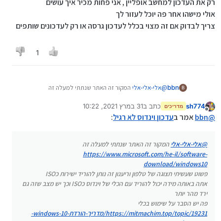
רק את העדכון למחשב אופליין , אני פחות מכיר איך עושים
אולי מישהו אחר פה יוכל לעזור לך
צריך לבדוק אם זה מצוי בכלל לעדכון גרסה או רק לעדכונים שותפים
1
@
אלי-אלי-אלי
המקור זה האתר שנתתי למעלה זה
bbn
B
https://www.microsoft.com/he-il/software-
download/windows10
sh774
כתב ב
31 במרץ 2021, 10:22
ואם תרצה בכל זאת להוריד בהורדה ישירה
מדריכים
נערך לאחרונה על ידי sh774
מנותק
פשוט שעשיתי תצוגה של טלפון וריענון זה נותן להוריד ישירות
זה ל32
@
bbn
אמר ב
עדכון וינדוס לא רגיל
:
כISO
https://software-
אתה באותה מידה יכול להוריד עם הכלי של וינדוס כISO וכך יש
download.microsoft.com/pr/Win10_20H2_v2_Hebrew_x
@
אלי-אלי-אלי
המקור זה האתר שנתתי למעלה זה
מצב שזה גם ירד מהר יותר
32.iso?t=da1275f6-df22-448b-a367-
פה יש הסבר על שימוש בכלי
17c07ce4c303&e=1617269748&h=b4ee32aa7bc2f14b094c
https://www.microsoft.com/he-il/software-
https://mitmachim.top/topic/19231/מדריך-הורדת-
48f31a1b3dc7
download/windows10
windows-10-מאתר-של-מיקרוספט
פשוט שעשיתי תצוגה של טלפון וריענון זה נותן להוריד ישירות כISO
אתה באותה מידה יכול להוריד עם הכלי של וינדוס כISO וכך יש מצב שזה גם
ירד מהר יותר
פה יש הסבר על שימוש בכלי
https://mitmachim.top/topic/19231/מדריך-הורדת-windows-10-