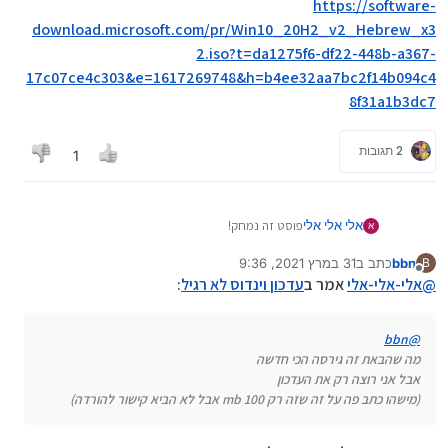
https://software-
download.microsoft.com/pr/Win10_20H2_v2_Hebrew_x3
2.iso?t=da1275f6-df22-448b-a367-
17c07ce4c303&e=1617269748&h=b4ee32aa7bc2f14b094c4
8f31a1b3dc7
2 תגובות
1
אלי אלי אלי
פוסט זה נמחק!
א
bbn
כתב ב
31 במרץ 2021, 9:36
B
נערך לאחרונה על ידי bbn
מנותק
@
אלי-אלי-אלי
אמר ב
עדכון וינדוס לא רגיל
:
bbn
@
מה שהבאת זה גירסה הכי חדשה
אבל אני רוצה רק את העדכון
(מישהו כתב פה על זה שזה רק 100 mb אבל לא הביא קישור להורדה)