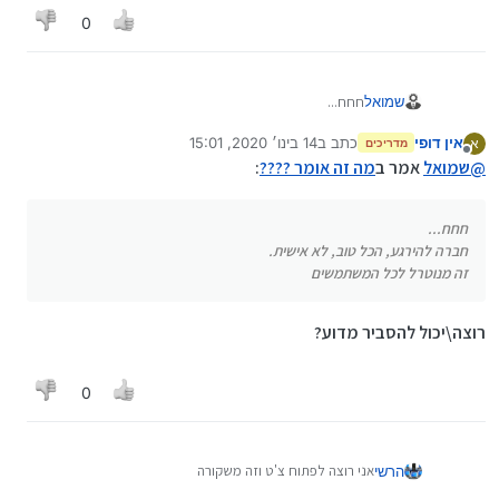
0
שמואל
חחח...
חברה להירגע, הכל טוב, לא אישית.
אין דופי
כתב ב
14 בינו׳ 2020, 15:01
א
זה מנוטרל לכל המשתמשים
מדריכים
נערך לאחרונה על ידי
מנותק
@
שמואל
אמר ב
מה זה אומר ????
:
חחח...
חברה להירגע, הכל טוב, לא אישית.
זה מנוטרל לכל המשתמשים
רוצה\יכול להסביר מדוע?
0
אני רוצה לפתוח צ'ט וזה משקורה
הרשי
משהו יודע מה זה ?