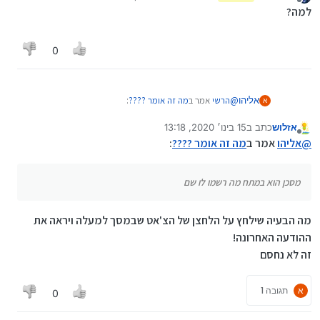
נערך לאחרונה על ידי
מנותק
למה?
0
@
הרשי
אמר ב
מה זה אומר ????
:
אליהו
א
אזלוש
כתב ב
15 בינו׳ 2020, 13:18
נערך לאחרונה על ידי
מנותק
אני רוצה לפתוח צ'ט וזה משקורה
@
אליהו
אמר ב
מה זה אומר ????
:
משהו יודע מה זה ?
מסכן הוא במתח מה רשמו לו שם
מסכן הוא במתח מה רשמו לו שם
מה הבעיה שילחץ על הלחצן של הצ'אט שבמסך למעלה ויראה את
ההודעה האחרונה!
זה לא נחסם
א
תגובה 1
0