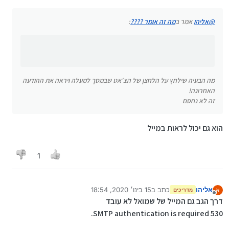
מה הבעיה שילחץ על הלחצן של הצ'אט שבמסך למעלה ויראה
@
אליהו
אמר ב
מה זה אומר ????
:
את ההודעה האחרונה!
זה לא נחסם
מה הבעיה שילחץ על הלחצן של הצ'אט שבמסך למעלה ויראה את ההודעה
האחרונה!
זה לא נחסם
הוא גם יכול לראות במייל
1
אליהו
כתב ב
15 בינו׳ 2020, 18:54
א
מדריכים
נערך לאחרונה על ידי
מנותק
דרך הגב גם המייל של שמואל לא עובד
530 SMTP authentication is required.