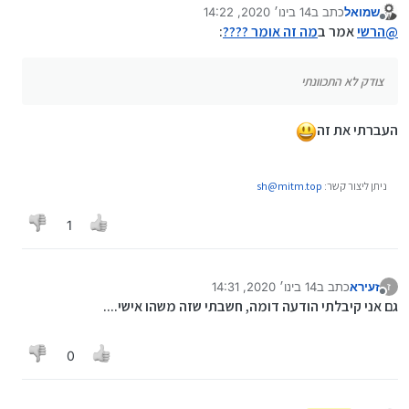
שמואל
כתב ב
14 בינו׳ 2020, 14:22
נערך לאחרונה על ידי
מנותק
@
הרשי
אמר ב
מה זה אומר ????
:
צודק לא התכוונתי
העברתי את זה
ניתן ליצור קשר:
sh@mitm.top
1
זעירא
כתב ב
14 בינו׳ 2020, 14:31
ז
נערך לאחרונה על ידי
מנותק
גם אני קיבלתי הודעה דומה, חשבתי שזה משהו אישי....
0