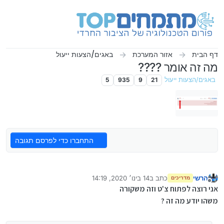
ילוג לתוכן
דף הבית
אזור המערכת
באגים/הצעות ייעול
מה זה אומר ????
באגים/הצעות ייעול
21
9
935
5
התחברו כדי לפרסם תגובה
הרשי
כתב ב
14 בינו׳ 2020, 14:19
מדריכים
נערך לאחרונה על ידי
מנותק
אני רוצה לפתוח צ'ט וזה משקורה
משהו יודע מה זה ?