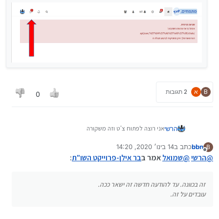
B
א
2 תגובות
0
אני רוצה לפתוח צ'ט וזה משקורה
הרשי
משהו יודע מה זה ?
bbn
כתב ב
14 בינו׳ 2020, 14:20
B
נערך לאחרונה על ידי bbn
מנותק
@
הרשי
@
שמואל
אמר ב
בר אילן-פרוייקט השו"ת
:
זה בכוונה. עד להודעה חדשה זה ישאר ככה.
עובדים על זה.