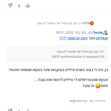
0
אליהו
דרך הגב גם המייל של שמואל לא עובד
א
530 SMTP authentication is required.
שמואל
כתב ב
15 בינו׳ 2020, 19:21
נערך לאחרונה על ידי
מנותק
@
אליהו
אמר ב
מה זה אומר ????
:
דרך הגב גם המייל של שמואל לא עובד
530 SMTP authentication is required.
כן, היה לי בעיה בשרת מיילים בעיקבות שינוי בטעות שעשיתי אתמול.
אבקש שתנסו לשלוח לי מיילים לראות שזה עובד...
סתם
זה עובד.
ניתן ליצור קשר:
sh@mitm.top