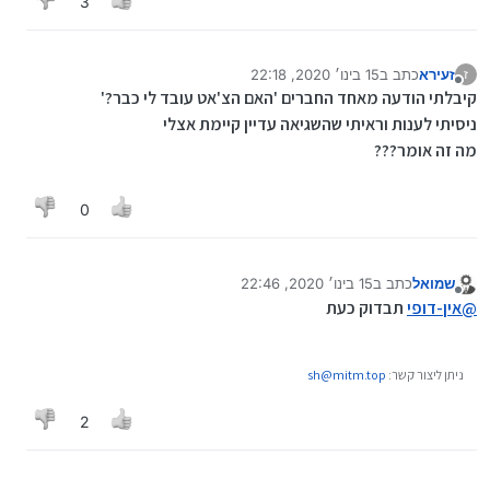
3
זעירא
כתב ב
15 בינו׳ 2020, 22:18
ז
נערך לאחרונה על ידי
מנותק
קיבלתי הודעה מאחד החברים 'האם הצ'אט עובד לי כבר?'
ניסיתי לענות וראיתי שהשגיאה עדיין קיימת אצלי
מה זה אומר???
0
שמואל
כתב ב
15 בינו׳ 2020, 22:46
נערך לאחרונה על ידי
מנותק
@
אין-דופי
תבדוק כעת
ניתן ליצור קשר:
sh@mitm.top
2