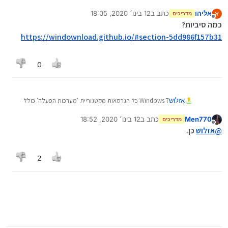
אליהו
כתב ב
12 בינו׳ 2020, 18:05
א
מדריכים
נערך לאחרונה על ידי
מנותק
כמה סיביות?
https://windownload.github.io/#section-5dd986f157b31
0
אזלוש
Windows 7 כל הגרסאות מקטגוריית 'מערכות הפעלה' כולל
הום/פרו וכו'?
Men770
כתב ב
12 בינו׳ 2020, 18:52
מדריכים
נערך לאחרונה על ידי
מנותק
@
אזלוש
כן.
2