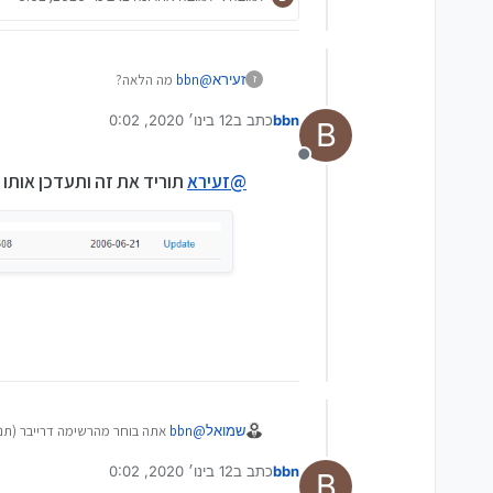
@
bbn
מה הלאה?
זעירא
ז
bbn
כתב ב
12 בינו׳ 2020, 0:02
B
נערך לאחרונה על ידי
מנותק
@
זעירא
תוריד את זה ותעדכן אותו
שמואל
@
bbn
אתה בוחר מהרשימה דרייבר (תנ
ואז הוא יאפשר לך להיכנס/להירשם, "תי
bbn
כתב ב
12 בינו׳ 2020, 0:02
B
נערך לאחרונה על ידי