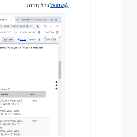
מנותק
@
שמואל
בחלון הזה :