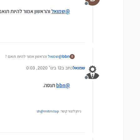
מנותק
@
שמואל
והראשון אמור להיות תואם
bbn
@
שמואל
והראשון אמור להיות תואם ?
B
שמואל
כתב ב
12 בינו׳ 2020, 0:03
נערך לאחרונה על ידי
מנותק
@
bbn
תנסה.
ניתן ליצור קשר:
sh@mitm.top