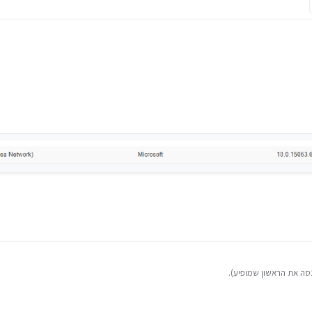
סה את הראשון שמופיע).
רשם" עם מייל ושם לא אמיתיים ותוכל להוריד.