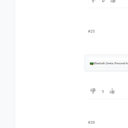
0
#25
1
#26