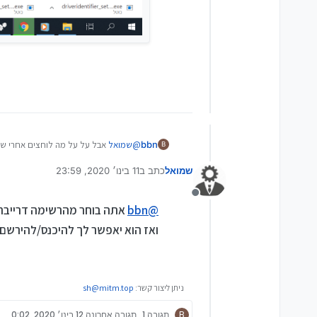
bbn
@
שמואל
אבל על על מה לוחצים אחרי של
B
שמואל
כתב ב
11 בינו׳ 2020, 23:59
נערך לאחרונה על ידי
מנותק
@
bbn
אתה בוחר מהרשימה דרייבר 
ואז הוא יאפשר לך להיכנס/להירשם, 
ניתן ליצור קשר:
sh@mitm.top
B
תגובה 1
תגובה אחרונה
12 בינו׳ 2020, 0:02