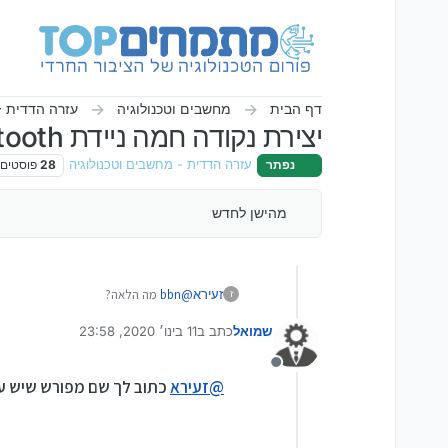
ילוג לתוכן
דף הבית
מחשבים וטכנולוגיה
עזרה הדדית -
יצירת נקודה חמה ניידת bluetooth במחשב
נפתר
עזרה הדדית - מחשבים וטכנולוגיה
28
פוסטים
מהישן לחדש
@
bbn
מה הלאה?
זעירא
ז
שמואל
כתב ב
11 בינו׳ 2020, 23:58
נערך לאחרונה על ידי
מנותק
@
זעירא
כתוב לך שם מפורש שיש עי