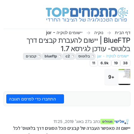
ילוג לתוכן
דף הבית
נוקיה
יישומים לנוקיה - jar
BlueFTP | יישום להעברת קבצים דרך
בלוטוס- עודכן לגירסא 1.7
יישומים לנוקיה - jar
בלוטוס
c2
blueftp
קבצים
11
6.9k
19
38
+9
התחברו כדי לפרסם תגובה
אלישי
כתב ב
27 באוג׳ 2019, 11:25
מנהלים
נערך לאחרונה על ידי אלישי
מנותק
יישום זה מאפשר העברה של קבצים מכל הסוגים דרך בלוטוס' לכל