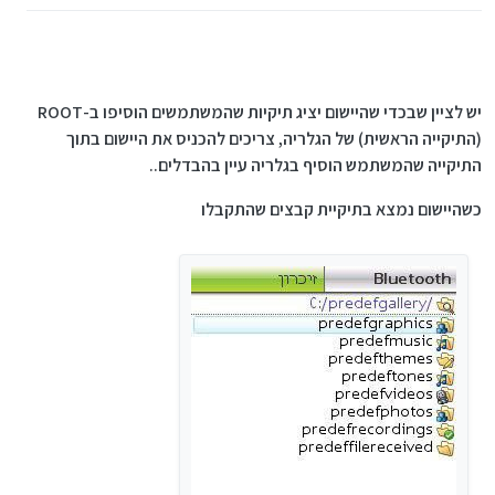
יש לציין שבכדי שהיישום יציג תיקיות שהמשתמשים הוסיפו ב-ROOT
(התיקייה הראשית) של הגלריה, צריכים להכניס את היישום בתוך
התיקייה שהמשתמש הוסיף בגלריה עיין בהבדלים..
כשהיישום נמצא בתיקיית קבצים שהתקבלו