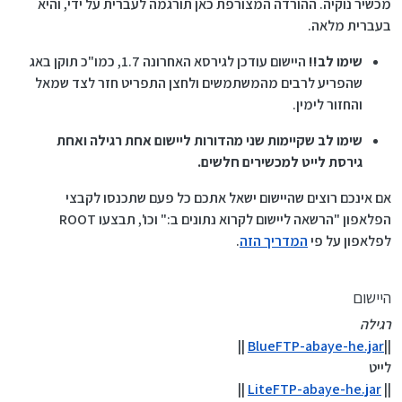
מכשיר נוקיה. ההורדה המצורפת כאן תורגמה לעברית על ידי, והיא
בעברית מלאה.
שימו לב!!
היישום עודכן לגירסא האחרונה 1.7, כמו"כ תוקן באג
שהפריע לרבים מהמשתמשים ולחצן התפריט חזר לצד שמאל
והחזור לימין.
שימו לב שקיימות שני מהדורות ליישום אחת רגילה ואחת
גירסת לייט למכשירים חלשים.
אם אינכם רוצים שהיישום ישאל אתכם כל פעם שתכנסו לקבצי
הפלאפון "הרשאה ליישום לקרוא נתונים ב:" וכו', תבצעו ROOT
לפלאפון על פי
המדריך הזה
.
היישום
רגילה
||
BlueFTP-abaye-he.jar
||
לייט
||
LiteFTP-abaye-he.jar
||