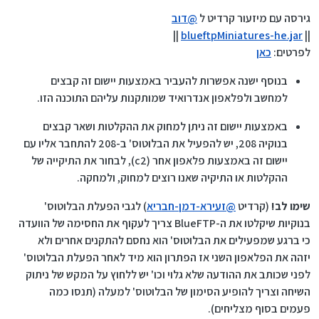
גירסה עם מיזעור קרדיט ל
@
דוב
||
blueftpMiniatures-he.jar
||
לפרטים:
כאן
בנוסף ישנה אפשרות להעביר באמצעות יישום זה קבצים
למחשב ולפלאפון אנדרואיד שמותקנות עליהם התוכנה הזו.
באמצעות יישום זה ניתן למחוק את ההקלטות ושאר קבצים
בנוקיה 208, יש להפעיל את הבלוטוס' ב-208 להתחבר אליו עם
יישום זה באמצעות פלאפון אחר (c2), לבחור את התיקייה של
ההקלטות או התיקיה שאנו רוצים למחוק, ולמחקה.
שימו לב!
(קרדיט
@
זעירא-דמן-חבריא
) לגבי הפעלת הבלוטוס'
בנוקיות שיקלטו את ה-BlueFTP צריך לעקוף את החסימה של הוועדה
כי ברגע שמפעילים את הבלוטוס' הוא נחסם להתקנים אחרים ולא
יזהה את הפלאפון השני אז הפתרון הוא מיד לאחר הפעלת הבלוטוס'
לפני שכותב את ההודעה שלא גלוי וכו' יש ללחוץ על המקש של ניתוק
השיחה וצריך להופיע הסימון של הבלוטוס' למעלה (תנסו כמה
פעמים בסוף מצליחים).