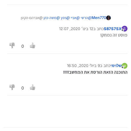
Men770
@
הרשי
@
אביי
@
yos
@
משה-כהן
@אברהם-הקטן
התגובות מתחת למדריכים מיועדים רק למידע אודות
S87S7SX
כתב ב
12 בינו׳ 2020, 12:07
S
שגיאות או נתונים לא נכונים במדריכים עצמם.
נערך לאחרונה על ידי
מנותק
פוסט זה נמחק!
0
שלוימי
כתב ב
9 ביולי 2020, 16:50
ש
נערך לאחרונה על ידי
מנותק
התוכנה הזאת הורסת את המחשב!!!!!
תפריט
0