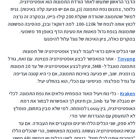
הדבר הראשון שתעשו לאחר הורדת התמונות הוא אופטימיזציה.
כלומר, צמצום נפח התמונה (כן, גם אם יש פגיעה קלה באיכות). נניח
למשל שהתמונה שהורדת שוקלת 200 קילו-בייט, ובמקרה זה נרצה
לכווץ אותה לנפח של 100-120k. למה דווקא? ובכן, מהסיבה הפשוטה
שתמונות בנפח גדול מאטות את טעינת הדף באופן חד משמעי.
במקרים כאלה, ציון האיכות של גוגל עלול להיפגע!
שני הכלים איתם כדאי לעבוד לצורך אופטימיזציה של תמונות:
Tinypng
- אתר המאפשר לבצע אופטימיזציה מצוינת. עם זאת, גודל
התמונה מוגבל ל- 5MB, וניתן לבצע אופטימיזציה של עד 20 תמונות
בו זמנית. שוב, יש פגיעה באיכות התמונה, אם כי היא קטנה ועדיפה
על גודל מפלצתי. מניסיוני עם הכלי, הוא בהחלט יעיל.
Kraken
- כלי נוח ויעיל מאוד המפחית פלאים את נפח התמונה. לכלי
יש מגבלה של עד 1mb, וכן תינתן לך האפשרות לבחור את רמת
האופטימיזציה, בין Lossy למומחה. למי שלא מבין בתחום, מומלץ
לא להתעסק עם ההגדרות יותר מדי.
ללא ספק, שני הכלים הללו חריגים ומקצרים את העבודה. אם עד
עכשיו האופטימיזציה נעשתה בתוכנת הפוטושופ, הרי שהכלים הללו
"הופכים אותנו לכלי חיים". בנוסף, לשני הכלים יש ממשק API פשוט