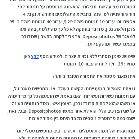
המוכרת מציעה שתי חבילות: הראשונה מבוססת על תמחור לפי
חודש והשנייה לפי שנה. בחבילת התשלומים החודשית נקבל 4
אפשרויות: עבור 10 תמונות נשלם 29 $, עבור 40 תמונות נשלם כ -99
$ וכן הלאה. נכון, מדובר בעסקה לא כל כך משתלמת, בהשוואה
למאגר של Depositphotos, אך צריך לקחת בחשבון שמדובר
במאגר עשיר ומושקע יותר.
שימוש: סימן מסחרי ללא זכויות יוצרים. למידע נוסף
לחץ
כאן.
מחיר: 29 דולר לחודש עבור 10 תמונות.
איזו מאגר מספק את התמורה הטובה ביותר?
זו אחת השאלות המעניינות והקשות בעולם. אנו מחפשים מאגר זול,
עם תמונות עשירות ועשירות. האם באמת יש התאמה כל כך מדהימה?
או משהו שהוא לפחות קרוב? ובכן, באופן אישי, מסד הנתונים העונה
על שני הצרכים הללו הוא לא אחר מאשר Depositphotos. ובכל זאת,
ישנם כמה פרמטרים נוספים מלבד היחס בין מחיר לאיכות:
מגוון עשיר של תמונות וסמלים - אנשים רבים מחפשים סמלי לוגו
ללקוחות / רעיונות מסוימים, או תמונות מסוימות לפוסטים, ולא