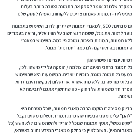
במקרה שלנו זה אומר לספק את התמונה הטובה ביותר בעלות
מינימלית - תמונות שאנחנו צריכים ללקוחות, ואפילו לעסק שלנו.
גם מבחינת SEO, למאגרי תמונות יש יתרון. לרוב, השימוש בתמונות
נועד לרצות את גוגל, ששמה דגש חשוב על הוויזואליה, ורואה בעמודים
ללא תמונות, תמונות באיכות נמוכה פי כמה. השימוש במאגרי
התמונות בהחלט יקנה לנו כמה "יתרונות" מגוגל.
זכויות יוצרים ושימוש הוגן
כל תמונה ברחבי האינטרנט צולמה / הופקה על ידי מישהו. לכן,
כמעט כל תמונה מוגנת בזכויות יוצרים. המשמעות היא שהשימוש
הבלתי מורשה בו, ללא מתן אשראי או תשלום (לבקשת היוצר) הוא
הפרה חד משמעית של החוק - כזו שתחשוף אתכם לתביעות לא
נעימות.
בדיוק מסיבה זו הוקמו הרבה מאגרי תמונות, שכל מטרתם היא
"להגן" עלינו מפני הבעיות שהזכרנו. תמורת תשלום מסוים נקבל
"שקט נפשי", אוסף תמונות שנוכל להוריד ולהשתמש בו ללא חשש (כל
מאגר ותנאיו). חשוב לציין כי בחלק ממאגרי המידע נחויב באשראי,