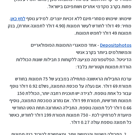
פחות בקרב מקדמי אתרים ושותפיהם בישראל.
שימוש: שימוש מסחרי חינם ללא זכויות יוצרים. למידע נוסף
לחץ כאן
.
מחיר: 49 דולר לחודש לעשר תמונות (4.90 דולר לתמונה אחרת), בנק
תמונות 49 דולר לחמש תמונות.
Depositphotos
- אחד ממאגרי התמונות הפופולאריים
והמשתלמים ביותר בקרב אנשי
הדיגיטל. הפלטפורמה מציעה ללקוחות 3 חבילות שונות הכוללות
הורדת תמונות וקטוריות בלבד:
ערכת החבילות הראשונה מתחילה במבצע של 75 תמונות בחודש
תמורת 69 דולר. אם נעלה על מכסת התמונה, נשלם 0.92 דולר נוסף
עבור כל אחת נוספת. לצידה יש ​​תוכנית רחבה יותר, הכוללת 150
תמונות חודשיות, תמורת 99 דולר. אם נחרוג ממכסת התמונה, נוסיף
0.66 דולר לכל תמונה נוספת. החבילה האחרונה תחת הסט החודשי
מיועדת למרחיקי לכת - 750 תמונות תמורת 199 דולר לחודש, כאשר
כל תמונה נוספת עולה 0.27 דולר.
החבילה השנייה והגמישה יותר, ומאפשרת להוריד בנק תמונות