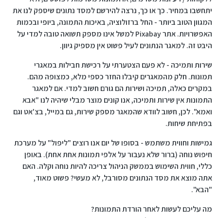
יתחשבו במחיר. כך או כך, נרצה להירשם למסד נתונים שיספק לנו את
המגוון הטוב ביותר - החל ברזולוציה, באיכות התמונה, ביופי ובכמות
האפשרויות. אתר Pixabay למשל אינו מספק תשואה טובה למדי על
היבט זה. למאגר הנתונים לעיל פשוט אין מספיק גיוון.
שירות ותמיכה - לא פעם הצטערתי על רכישת חבילות במאגרי
תמונות. חלק מהמאגרים קיבלו החזר כספי מלא, כמצופה מהם.
במקרים כאלה, תמיכה ושירות הם גורם חשוב למדי. אם למאגר
התמונות אין שירות ותמיכה, אנו קונים מוצר מבלי שיהיה לנו "אבא
ואמא". לכן, חשוב לוודא שהמאגר מספק שירות, גם במייל, בצ'אט וגם
בפתיחת שיחות.
גמישות וחווית משתמש - בסופו של יום אנו רוצים "ליפול" על מערכת
חיפוש נוחה (ברור שלא נעבור על אלפי תמונות אחת אחת). באופן
כללי, חווית השימוש בממשק הניהול צריכה להיות נוחה וקלה. האם
אתה מוצא את מסד הנתונים מסורבל, לא מעשי? פשוט מאוד,
"הבא".
מה עליכם לעשות לאחר הורדת התמונות?