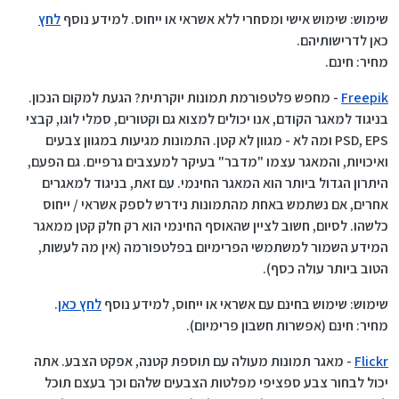
שימוש: שימוש אישי ומסחרי ללא אשראי או ייחוס. למידע נוסף
לחץ
כאן לדרישותיהם.
מחיר: חינם.
Freepik
- מחפש פלטפורמת תמונות יוקרתית? הגעת למקום הנכון.
בניגוד למאגר הקודם, אנו יכולים למצוא גם וקטורים, סמלי לוגו, קבצי
PSD, EPS ומה לא - מגוון לא קטן. התמונות מגיעות במגוון צבעים
ואיכויות, והמאגר עצמו "מדבר" בעיקר למעצבים גרפיים. גם הפעם,
היתרון הגדול ביותר הוא המאגר החינמי. עם זאת, בניגוד למאגרים
אחרים, אם נשתמש באחת מהתמונות נידרש לספק אשראי / ייחוס
כלשהו. לסיום, חשוב לציין שהאוסף החינמי הוא רק חלק קטן ממאגר
המידע השמור למשתמשי הפרימיום בפלטפורמה (אין מה לעשות,
הטוב ביותר עולה כסף).
שימוש: שימוש בחינם עם אשראי או ייחוס, למידע נוסף
לחץ כאן
.
מחיר: חינם (אפשרות חשבון פרימיום).
Flickr
- מאגר תמונות מעולה עם תוספת קטנה, אפקט הצבע. אתה
יכול לבחור צבע ספציפי מפלטות הצבעים שלהם וכך בעצם תוכל