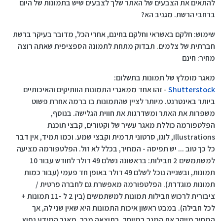
להתאים את הצבעים של האתר שלך לצבעים שיש בתמונות של היום
ברחבי הרשת. מגניב הא?
שימוש: חלקם באשראי וחלקם בחינם, אחרי הכל, מדובר בעיקר ברשת
חברתית של צלמים. תבדוק מתחת לתמונה הספציפית שאתה רוצה
מחיר: חינם
מאגר מומלץ של תמונות בתשלום:
Shutterstock
- זהו אחד ממאגרי התמונות הוותיקים והאיכותיים
ביותר באינטרנט. מיותר לציין שהתמונות בו ברמה אחרת פשוט
משפרות את האתר ומשדרגות את חווית הגלישה. בנוסף,
הפלטפורמה כוללת מאגר עשיר של וקטורים, קבצי תוכנת
Illustrations, לוגו, סרטוני תדמית וקבצי שמע. וכמו תמיד, אין דבר
כל כך טוב ... יש תפיסה - המחיר, בכלל לא זול. הפלטפורמה מציעה
למשתמשים 2 חבילות: בראשונה נשלם 49 דולר לחודש עבור 10
תמונות, ובשנייה נוכל לשלם 49 דולר באופן חד פעמי (עבור כמות
תמונות מוגדרת). הפלטפורמה מאפשרת גם לחברה פרטית /
ציבורית לרכוש חבילות תמונות למשתמשים (בין 2 ל -11 תמונות +
לכל חבילה). במבט ראשון איכות התמונות היא שאין שני לה, אך
המחיר מייקר את המגר במיוחד. כתוצאה מכך, מאגר המידע נפוץ