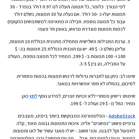
לפי הצורך. כלומר, כל תמונה תעלה לנו 0.97 דולר בנפרד - 30
תמונות יעלו כ -30 דולר. אם נעלה על 30 תמונות, נשלם דולר
עבור כל תמונה נוספת. חבילה זו מתאימה למשתמשים הזקוקים
לכמות תמונות מוגדרת מראש, באופן חד פעמי.
ערכת החבילות השלישית מתחילה מתכנית הכוללת 10 תמונות,
עליהן נשלם כ- $ 49. יש גם תוכנית הכוללת 25 תמונות בכ- $
100 ו- 100 תמונות ב- $ 299. המחיר לכל תמונה נוספת , העולה
על החבילה, נע בין $ 3-5.
שימו לב: ניתן גם לחברות גדולות לרכוש תמונות בכמות מסחרית.
לסיכום, בהחלט לא חסר אפשרויות במאגר.
שימוש: רישיון מסחרי ללא זכויות יוצרים, למידע נוסף
לחץ
כאן.
מחיר: החל מ- $ 29 ועולה ל- $ 199.
AdobeStock
- הפלטפורמה המבוקשת ביותר בימינו, מעצבים
גרפיים פשוט "נמשכים" אליה. איכות התמונות גבוהה מאוד, קלה
לתפעול וקל להבנה. והכי חשוב - יש לו מאגר עשיר של לוגו ותמונות.
בקיצור, גן עדן למעצבים. אבל ... מה עם תמחור? ובכן, הפלטפורמה