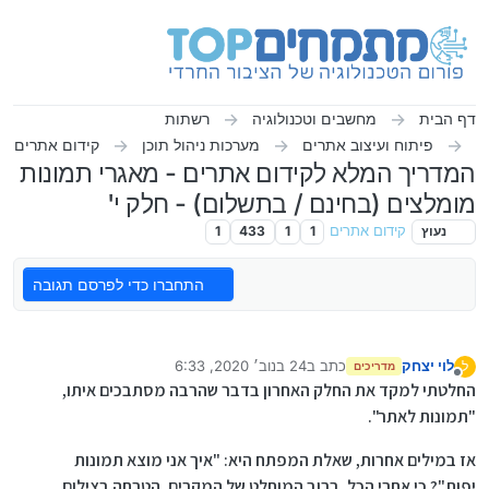
ילוג לתוכן
דף הבית
מחשבים וטכנולוגיה
רשתות
פיתוח ועיצוב אתרים
מערכות ניהול תוכן
קידום אתרים
המדריך המלא לקידום אתרים - מאגרי תמונות
מומלצים (בחינם / בתשלום) - חלק י'
נעוץ
קידום אתרים
1
1
433
1
התחברו כדי לפרסם תגובה
לוי יצחק
כתב ב
24 בנוב׳ 2020, 6:33
ל
מדריכים
נערך לאחרונה על ידי
מנותק
החלטתי למקד את החלק האחרון בדבר שהרבה מסתבכים איתו,
"תמונות לאתר".
אז במילים אחרות, שאלת המפתח היא: "איך אני מוצא תמונות
יפות"? כי אחרי הכל, ברוב המוחלט של המקרים, הטרחה בצילום