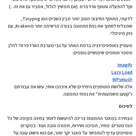
וקל להפעלה ותוסף וורדפרס. (אם תמשיך לגלול, אסביר גם את זה ..)
לדעתי, התוסף החיצוני הטוב יותר מבין השניים הוא Tinypng,
שמצליח לחתוך את נפח התמונה בצורה מרשימה יותר מKraken, עם
נזק מינימלי.
מעוניין באופטימיזציה ברמת האתר על גבי מערכת הוורדפרס? להלן
מספר תוספים שימושיים נוספים:
Imagify
Lazy Load
WPsmush
אלה שלושת התוספים היחידים שלא איכזבו אותי, עשו את עבודתם
ו"קטעו משמעותית" את נפחי התמונה.
לסיכום
הבחירה במאגר התמונות צריכה להיעשות לאחר בחינה מקיפה של כל
הפרמטרים: מחיר, תמיכה ושירות, תמורה טובה ועוד. במקרים
מסוימים עדיף להתפשר על מאגר יקר יותר, אם הוא פשוט עונה על