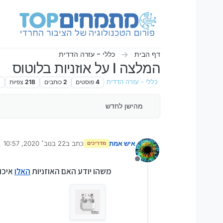
ילוג לתוכן
דף הבית
כללי - עזרה הדדית
המלצה I על אוזניות בלוטוס
כללי - עזרה הדדית
4
פוסטים
2
כותבים
218
צפיות
2
מהישן לחדש
איש אמת
כתב ב
22 בנוב׳ 2020, 10:57
מדריכים
נערך לאחרונה על ידי
מנותק
משהו יודע האם האוזניות
האלו
איכו