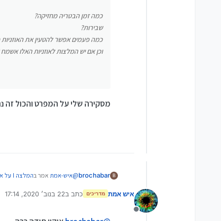
וכן אם יש המלצות לאוזניות האלו 
כמה זמן הבטריה מחזיקה?
שבירות?
כמה פעמים אפשר להטעין את האוזניות 
וכן אם יש המלצות לאוזניות האלו אשמח
מסקירה שלי על המפרט והכול זה 
@
איש-אמת
אמר ב
המלצה I על אוזניות בלוטוס
brochabar
B
איש אמת
כתב ב
22 בנוב׳ 2020, 17:14
מדריכים
נערך לאחרונה על ידי אי
משהו יודע האם האוזניות
האלו
מנותק
מסקירה שלי על המפרט והכול ז