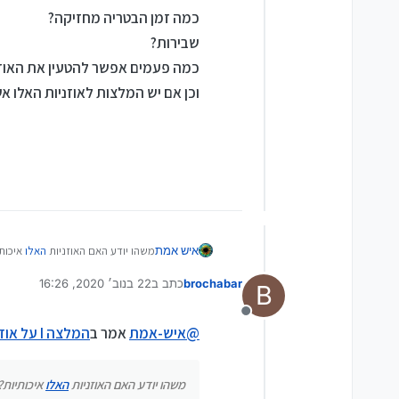
כמה זמן הבטריה מחזיקה?
שבירות?
כמה פעמים אפשר להטעין את האוזנ
וכן אם יש המלצות לאוזניות האלו 
משהו יודע האם האוזניות
האלו
איכותי
איש אמת
brochabar
כתב ב
22 בנוב׳ 2020, 16:26
B
נערך לאחרונה על ידי
מנותק
@
איש-אמת
אמר ב
המלצה I על אוזניות בלוטוס
כמה זמן הבטריה מחזיקה?
שבירות?
משהו יודע האם האוזניות
האלו
איכותיות?
כמה פעמים אפשר להטעין את האוזני