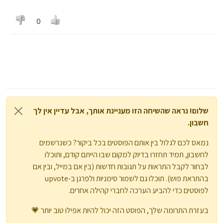
מפרט כך את הבעיה, האם זה בעיה לנתק באמצע?
אם אתה רוצה לראות תסמן גם הצגת קבצי מערכת
0
מה זה הדברים האלו, מוגדר אצלי לראות קבצים
נסתרים, ואני לא רואה קבצים כאלו.
שלום! נראה שהשיחה הזו מעניינת אותך, אבל עדיין אין לך
חשבון.
נמאס לכם לגלול בין אותם הפוסטים בכל ביקור? כשנרשמים
לחשבון, תמיד תחזרו בדיוק למקום שבו הייתם קודם, ותוכלו
לבחור לקבל התראות על תגובות חדשות (בין אם במייל, ובין אם
בהתראת פוש). תוכלו גם לשמור סימניות ולפרגן ב-upvote
לפוסטים כדי להביע הערכה לחברי קהילה אחרים.
בעזרת התרומה שלך, הפוסט הזה יכול להיות אפילו טוב יותר 💗