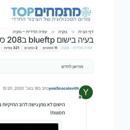
ילוג לתוכן
דף הבית
נוקיה
עזרה הדדית - נוקיה
בעיה בישום blueftp ב208 כשר
עזרה הדדית - נוקיה
11
פוסטים
2
כותבים
321
צפיות
מהישן לחדש
yosi5cocolovith
כתב ב
18 בנוב׳ 2020, 15:20
Y
נערך לאחרונה על ידי
מנותק
הישום לא נותן גישה לרוב התיקיות בperdefgallery
תמונות!