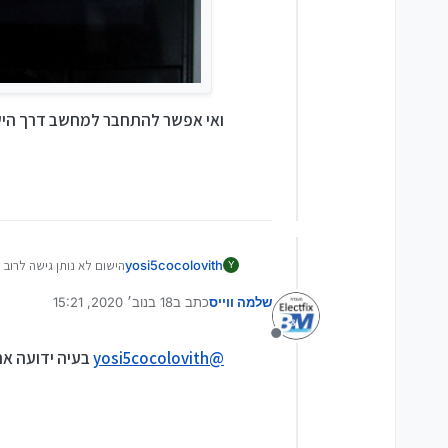
ואי אפשר להתחבר למחשב דרך הישו
yosi5cocolovith
הישום לא נותן גישה לרוב התיקיות בy
Y
תמונות!
שלמה ווייס
כתב ב
18 בנוב׳ 2020, 15:21
נערך לאחרונה על ידי
מנותק
@
yosi5cocolovith
בעיה ידועה אח