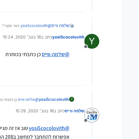
שלמה ווייס
@
yosi5cocolovith
כשר מקורי?
yosi5cocolovith
כתב ב
18 בנוב׳ 2020, 15:24
Y
נערך לאחרונה על ידי
מנותק
@
שלמה-ווייס
כן כתבתי בכותרת
yosi5cocolovith
@
שלמה-ווייס
כן כתבתי בכ
Y
שלמה ווייס
כתב ב
18 בנוב׳ 2020, 15:29
נערך לאחרונה על ידי
מנותק
@
yosi5cocolovith
טוב אז זה מגיע
אפשרות להתחבר למחשב ב208 הכשר אא"כ גימפרו לו את השק"ט