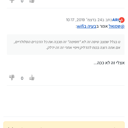
0
ARI
כתב ב
24 בדצמ׳ 2019, 10:17
A
נערך לאחרונה על ידי
מנותק
@
שמואל
אמר ב
בעיה בwifi
:
נו בגלל שמצב טיסה זה לא "חסימה" זה מכבה את כל הדברים הסלולריים,
אם אתה רוצה בכוח להדליק וייפיי אחרי זה זה ידלק.
אצלי זה לא ככה...
0