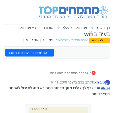
ילוג לתוכן
דף הבית
אנדרואיד - כללי
עזרה הדדית - אנדרואיד
בעיה בwifi
לא נפתר
עזרה הדדית - אנדרואיד
31
3
1.2k
3
התחברו כדי לפרסם תגובה
ARI
תפתח פוסט חדש בנוגע לרוט
A
טוב מאוד
כתב ב
23 בדצמ׳ 2019, 17:41
ט
נערך לאחרונה על ידי טוב מאוד
מנותק
@
ARI
אני יצרף לך צילום מסך שכתוב במפורש שזה לא יכול להפתח
במצב טיסה!