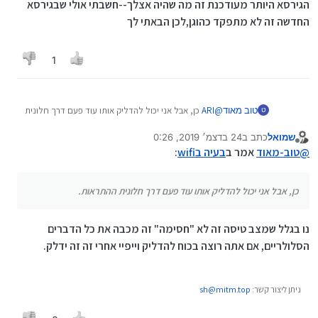
הגירסא היותר מעודכנת זה מה שהיה אצלך--חשבתי אולי שבגירסא
החדשה זה לא מתפקד כהוגן,לכן הבאתי לך
1
טוב מאוד
@
ARI
כן, אבל אני יכול להדליק אותו עוד פעם דרך חלונית
ט
ההתראות.
שמואל
כתב ב
24 בדצמ׳ 2019, 0:26
נערך לאחרונה על ידי
מנותק
@
טוב-מאוד
אמר ב
בעיה בwifi
:
כן, אבל אני יכול להדליק אותו עוד פעם דרך חלונית ההתראות.
נו בגלל שמצב טיסה זה לא "חסימה" זה מכבה את כל הדברים
הסלולריים, אם אתה רוצה בכוח להדליק וייפיי אחרי זה זה ידלק.
ניתן ליצור קשר:
sh@mitm.top