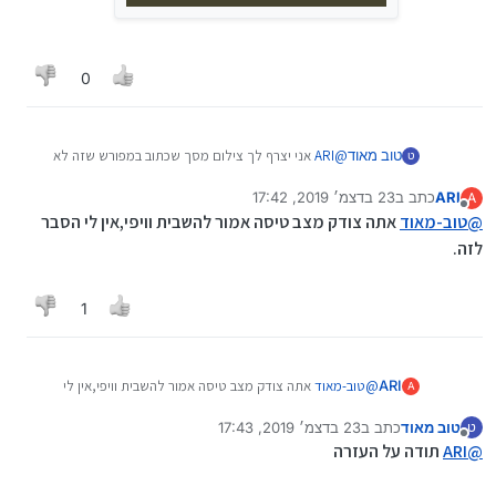
0
@
ARI
אני יצרף לך צילום מסך שכתוב במפורש שזה לא
טוב מאוד
ט
יכול להפתח במצב טיסה!
ARI
כתב ב
23 בדצמ׳ 2019, 17:42
image url
A
נערך לאחרונה על ידי
מנותק
@
טוב-מאוד
אתה צודק מצב טיסה אמור להשבית וויפי,אין לי הסבר
לזה.
1
ARI
@
טוב-מאוד
אתה צודק מצב טיסה אמור להשבית וויפי,אין לי
A
הסבר לזה.
טוב מאוד
כתב ב
23 בדצמ׳ 2019, 17:43
ט
נערך לאחרונה על ידי
מנותק
@
ARI
תודה על העזרה