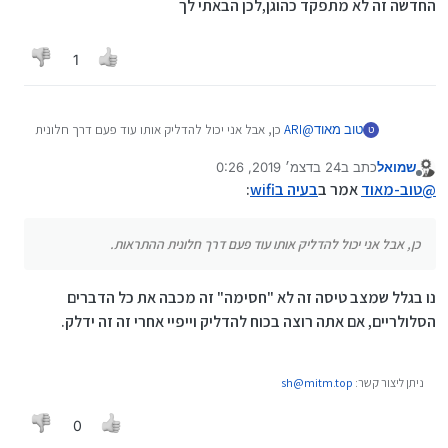
החדשה זה לא מתפקד כהוגן,לכן הבאתי לך
1
טוב מאוד
@
ARI
כן, אבל אני יכול להדליק אותו עוד פעם דרך חלונית
ט
ההתראות.
שמואל
כתב ב
24 בדצמ׳ 2019, 0:26
נערך לאחרונה על ידי
מנותק
@
טוב-מאוד
אמר ב
בעיה בwifi
:
כן, אבל אני יכול להדליק אותו עוד פעם דרך חלונית ההתראות.
נו בגלל שמצב טיסה זה לא "חסימה" זה מכבה את כל הדברים
הסלולריים, אם אתה רוצה בכוח להדליק וייפיי אחרי זה זה ידלק.
ניתן ליצור קשר:
sh@mitm.top
0