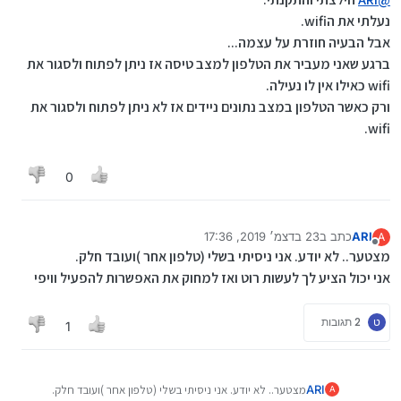
נעלתי את הwifi.
אבל הבעיה חוזרת על עצמה...
ברגע שאני מעביר את הטלפון למצב טיסה אז ניתן לפתוח ולסגור את
wifi כאילו אין לו נעילה.
ורק כאשר הטלפון במצב נתונים ניידים אז לא ניתן לפתוח ולסגור את
wifi.
0
ARI
כתב ב
23 בדצמ׳ 2019, 17:36
A
נערך לאחרונה על ידי
מנותק
מצטער.. לא יודע. אני ניסיתי בשלי (טלפון אחר )ועובד חלק.
אני יכול הציע לך לעשות רוט ואז למחוק את האפשרות להפעיל וויפי
ט
2 תגובות
1
ARI
מצטער.. לא יודע. אני ניסיתי בשלי (טלפון אחר )ועובד חלק.
A