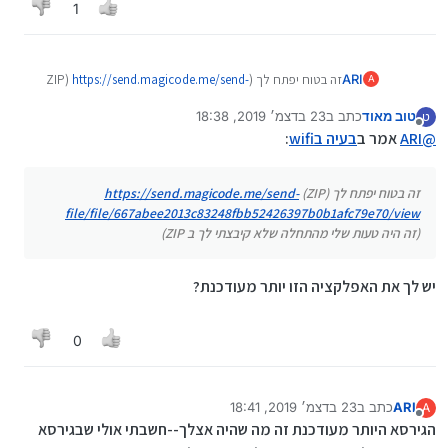
1
ARI
זה בטוח יפתח לך (ZIP)
https://send.magicode.me/send-
A
file/file/667abee2013c83248fbb52426397b0b1afc79e70/vi
טוב מאוד
כתב ב
23 בדצמ׳ 2019, 18:38
ט
ew
נערך לאחרונה על ידי
מנותק
@
ARI
אמר ב
בעיה בwifi
:
(זה היה טעות שלי מהתחלה שלא קיבצתי לך ב ZIP)
זה בטוח יפתח לך (ZIP)
https://send.magicode.me/send-
file/file/667abee2013c83248fbb52426397b0b1afc79e70/view
(זה היה טעות שלי מהתחלה שלא קיבצתי לך ב ZIP)
יש לך את האפלקציה הזו יותר מעודכנת?
0
ARI
כתב ב
23 בדצמ׳ 2019, 18:41
A
נערך לאחרונה על ידי
מנותק
הגירסא היותר מעודכנת זה מה שהיה אצלך--חשבתי אולי שבגירסא