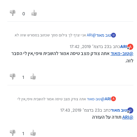
0
@
ARI
אני יצרף לך צילום מסך שכתוב במפורש שזה לא
טוב מאוד
ט
יכול להפתח במצב טיסה!
ARI
כתב ב
23 בדצמ׳ 2019, 17:42
image url
A
נערך לאחרונה על ידי
מנותק
@
טוב-מאוד
אתה צודק מצב טיסה אמור להשבית וויפי,אין לי הסבר
לזה.
1
ARI
@
טוב-מאוד
אתה צודק מצב טיסה אמור להשבית וויפי,אין לי
A
הסבר לזה.
טוב מאוד
כתב ב
23 בדצמ׳ 2019, 17:43
ט
נערך לאחרונה על ידי
מנותק
@
ARI
תודה על העזרה
1