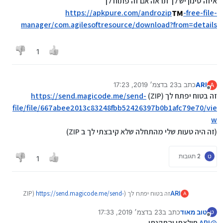
איזה סינון יש לך תראה אם זה פתוח לך
https://apkpure.com/androzip
-free-file-
manager/com.agilesoftresource/download?from=details
1
ARI
כתב ב
23 בדצמ׳ 2019, 17:23
A
נערך לאחרונה על ידי ARI
מנותק
זה בטוח יפתח לך (ZIP)
https://send.magicode.me/send-
file/file/667abee2013c83248fbb52426397b0b1afc79e70/vie
w
(זה היה טעות שלי מהתחלה שלא קיבצתי לך ב ZIP)
ט
2 תגובות
1
ARI
זה בטוח יפתח לך (ZIP)
https://send.magicode.me/send-
A
file/file/667abee2013c83248fbb52426397b0b1afc79e70/vi
טוב מאוד
כתב ב
23 בדצמ׳ 2019, 17:33
ט
ew
נערך לאחרונה על ידי
מנותק
@
ARI
חילצתי והתקנתי.
(זה היה טעות שלי מהתחלה שלא קיבצתי לך ב ZIP)