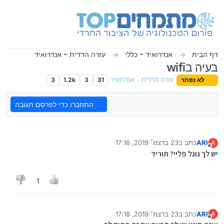
ילוג לתוכן
דף הבית
אנדרואיד - כללי
עזרה הדדית - אנדרואיד
בעיה בwifi
לא נפתר
עזרה הדדית - אנדרואיד
31
3
1.2k
3
התחברו כדי לפרסם תגובה
ARI
כתב ב
23 בדצמ׳ 2019, 17:16
A
נערך לאחרונה על ידי
מנותק
יש לך גוגל פליי? תוריד
1
ARI
כתב ב
23 בדצמ׳ 2019, 17:18
A
נערך לאחרונה על ידי
מנותק