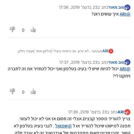
אני יכול הציע לך לעשות רוט ואז למחוק את האפשרות להפעיל
טוב מאוד
כתב ב
23 בדצמ׳ 2019, 17:36
ט
וויפי
נערך לאחרונה על ידי
מנותק
@
ARI
איך עושים רוט?
0
ARI
מצטער.. לא יודע. אני ניסיתי בשלי (טלפון אחר )ועובד חלק.
A
אני יכול הציע לך לעשות רוט ואז למחוק את האפשרות להפעיל
טוב מאוד
כתב ב
23 בדצמ׳ 2019, 17:37
ט
וויפי
נערך לאחרונה על ידי
מנותק
@
ARI
יכול להיות שיש לי בעיה בטלפון ואני יכול להחזיר את זה לחברה
ויתקנו לי?
0
ARI
כתב ב
23 בדצמ׳ 2019, 17:39
A
נערך לאחרונה על ידי
מנותק
צריך להוריד מספר קבצים.אצלי זה חסום אז אני לא יכול לעזור.
תפנה למישהו שיכול להוריד או ל
@
שמואל
. לגבי בעיה בטלפון לא
קשור. יתכן שביגרסאות מתקדמות של אנדרואיד זה לא עובד חלק.