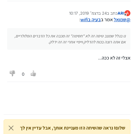
ARI
כתב ב
24 בדצמ׳ 2019, 10:17
A
נערך לאחרונה על ידי
מנותק
@
שמואל
אמר ב
בעיה בwifi
:
נו בגלל שמצב טיסה זה לא "חסימה" זה מכבה את כל הדברים הסלולריים,
אם אתה רוצה בכוח להדליק וייפיי אחרי זה זה ידלק.
אצלי זה לא ככה...
0
שלום! נראה שהשיחה הזו מעניינת אותך, אבל עדיין אין לך