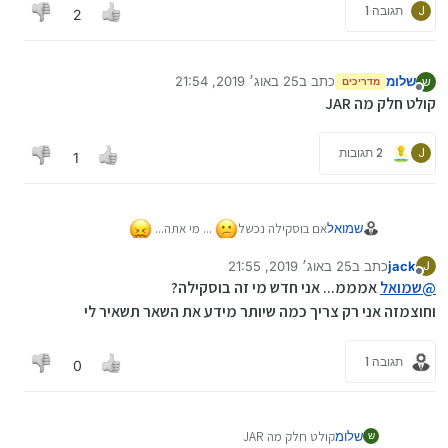
J
תגובה 1
2
שלומ
כתב ב
25 באוג׳ 2019, 21:54
ש
מדריכים
נערך לאחרונה על ידי
מנותק
קולט חלק מה JAR
J
2 תגובות
1
אם בוסקילה נכשל
... מי אתה...
שמואל
jack
כתב ב
25 באוג׳ 2019, 21:55
J
נערך לאחרונה על ידי
מנותק
@
שמואל
אמממ... אני חדש מי זה בוסקילה?
וחוצמזה אני רק צריך כמה שיותר מידע את השאר תשאיר לי
תגובה 1
0
שלומ
קולט חלק מה JAR
ש