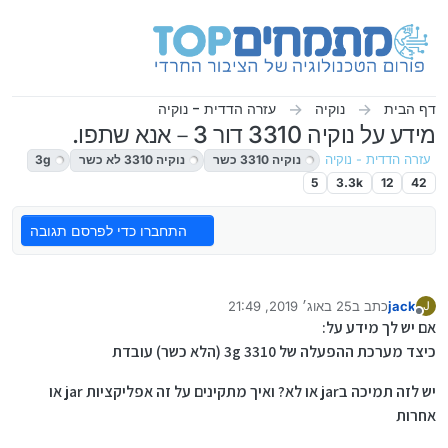
ילוג לתוכן
דף הבית
נוקיה
עזרה הדדית - נוקיה
מידע על נוקיה 3310 דור 3－אנא שתפו.
עזרה הדדית - נוקיה
נוקיה 3310 כשר
נוקיה 3310 לא כשר
3g
5
3.3k
12
42
התחברו כדי לפרסם תגובה
jack
כתב ב
25 באוג׳ 2019, 21:49
J
נערך לאחרונה על ידי
מנותק
אם יש לך מידע על:
כיצד מערכת ההפעלה של 3310 3g (הלא כשר) עובדת
יש לזה תמיכה בjar או לא? ואיך מתקינים על זה אפליקציות jar או
אחרות