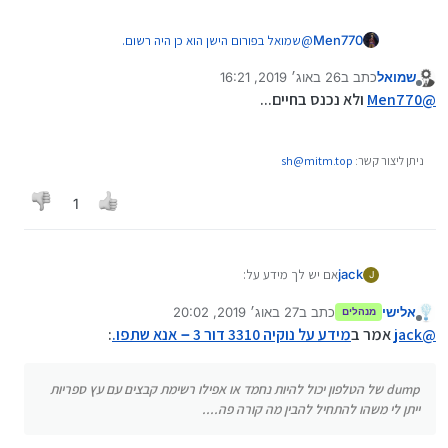
Men770
@
שמואל
בפורום הישן הוא כן היה רשום.
שמואל
כתב ב
26 באוג׳ 2019, 16:21
נערך לאחרונה על ידי
מנותק
@
Men770
ולא נכנס בחיים...
ניתן ליצור קשר:
sh@mitm.top
1
אם יש לך מידע על:
jack
J
כיצד מערכת ההפעלה של 3310 3g (הלא כשר) עובדת
אלישי
כתב ב
27 באוג׳ 2019, 20:02
יש לזה תמיכה בjar או לא? ואיך מתקינים על זה אפליקציות jar
מנהלים
נערך לאחרונה על ידי
מנותק
או אחרות
@
jack
אמר ב
מידע על נוקיה 3310 דור 3－אנא שתפו.
:
dump של הטלפון יכול להיות נחמד או אפילו רשימת קבצים עם
עץ ספריות ייתן לי משהו להתחיל להבין מה קורה פה....
dump של הטלפון יכול להיות נחמד או אפילו רשימת קבצים עם עץ ספריות
ובכלל כל מידע יתקבל בברכה.
ייתן לי משהו להתחיל להבין מה קורה פה....
ולא שלא חיפשתי ברשת!