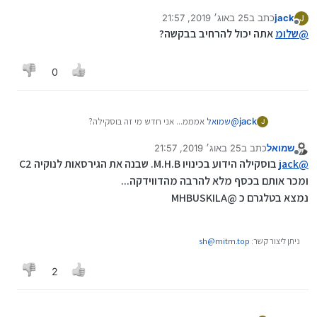
jack
כתב ב
25 באוג׳ 2019, 21:57
J
נערך לאחרונה על ידי
מנותק
@
שלומ
אתה יכול להרחיב בבקשה?
0
jack
@
שמואל
אמממ... אני חדש מי זה בוסקילה?
J
וחוצמזה אני רק צריך כמה שיותר מידע את השאר תשאיר לי
שמואל
כתב ב
25 באוג׳ 2019, 21:57
נערך לאחרונה על ידי שמואל
מנותק
@
jack
בוסקילה הידוע בכינויו M.H.B. שבנה את הגירסאות לנוקיה C2
ומכר אותם בכסף מלא להרבה מהדווידקה...
נמצא בטלגרם כ @MHBUSKILA
ניתן ליצור קשר:
sh@mitm.top
2