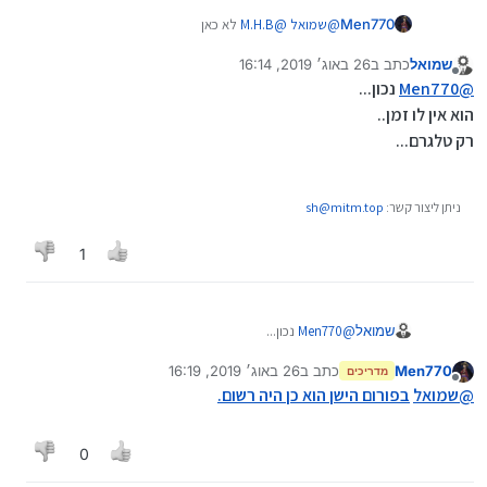
Men770
@
שמואל
@
M.H.B
לא כאן
שמואל
כתב ב
26 באוג׳ 2019, 16:14
נערך לאחרונה על ידי
מנותק
@
Men770
נכון...
הוא אין לו זמן..
רק טלגרם...
ניתן ליצור קשר:
sh@mitm.top
1
שמואל
@
Men770
נכון...
הוא אין לו זמן..
Men770
כתב ב
26 באוג׳ 2019, 16:19
רק טלגרם...
מדריכים
נערך לאחרונה על ידי
מנותק
@
שמואל
בפורום הישן הוא כן היה רשום.
0