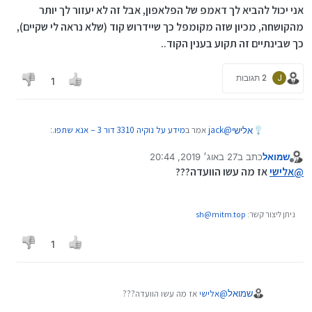
אני יכול להביא לך דאמפ של הפלאפון, אבל זה לא יעזור לך יותר
המידע ברשת מאוד מבלבל כי אנשים מתבלבלים בין הדגם ה2g
מהקושחה, מכיון שזה מקומפל כך שיידרוש קוד (שלא נראה לי שקיים),
שבא עם מערכת הפעלה שונה לחלוטין ולא מצאתי מידע על
החדש.
אז תודה לכל העוזרים.
כך שבינתיים זה תקוע בענין הקוד..
J
2 תגובות
1
@
jack
אמר ב
מידע על נוקיה 3310 דור 3－אנא שתפו.
:
אלישי
שמואל
כתב ב
27 באוג׳ 2019, 20:44
נערך לאחרונה על ידי
מנותק
dump של הטלפון יכול להיות נחמד או אפילו רשימת
@
אלישי
אז מה עשו הוועדה???
קבצים עם עץ ספריות ייתן לי משהו להתחיל להבין מה
אני יכול להביא לך דאמפ של הפלאפון, אבל זה לא יעזור לך
קורה פה....
יותר מהקושחה, מכיון שזה מקומפל כך שיידרוש קוד (שלא
ניתן ליצור קשר:
sh@mitm.top
נראה לי שקיים), כך שבינתיים זה תקוע בענין הקוד..
1
שמואל
@
אלישי
אז מה עשו הוועדה???