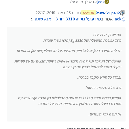
אם יש לך מידע על:
jack
J
כיצד מערכת ההפעלה של 3310 3g (הלא כשר) עובדת
להבין ולהשכיל
כתב ב
25 באוג׳ 2019, 22:17
יש לזה תמיכה בjar או לא? ואיך מתקינים על זה אפליקציות jar
מדריכים
נערך לאחרונה על ידי
מנותק
או אחרות
@
jack
אמר ב
מידע על נוקיה 3310 דור 3－אנא שתפו.
:
dump של הטלפון יכול להיות נחמד או אפילו רשימת קבצים עם
עץ ספריות ייתן לי משהו להתחיל להבין מה קורה פה....
אם יש לך מידע על:
ובכלל כל מידע יתקבל בברכה.
כיצד מערכת ההפעלה של 3310 3g (הלא כשר) עובדת
ולא שלא חיפשתי ברשת!
יש לזה תמיכה בjar או לא? ואיך מתקינים על זה אפליקציות jar או אחרות
המידע ברשת מאוד מבלבל כי אנשים מתבלבלים בין הדגם ה2g
dump של הטלפון יכול להיות נחמד או אפילו רשימת קבצים עם עץ ספריות
שבא עם מערכת הפעלה שונה לחלוטין ולא מצאתי מידע על
ייתן לי משהו להתחיל להבין מה קורה פה....
החדש.
אז תודה לכל העוזרים.
ובכלל כל מידע יתקבל בברכה.
ולא שלא חיפשתי ברשת!
המידע ברשת מאוד מבלבל כי אנשים מתבלבלים בין הדגם ה2g שבא עם
מערכת הפעלה שונה לחלוטין ולא מצאתי מידע על החדש.
אז תודה לכל העוזרים.