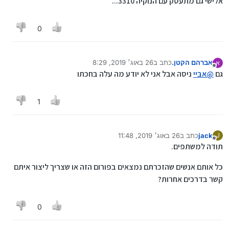
אלישי גם מתעסק עם הנוקיה 3310...
0
אברהם הקטן.
כתב ב
26 באוג׳ 2019, 8:29
א
נערך לאחרונה על ידי אברהם הקטן.
מנותק
גם
@
אביי
ניסה אבל אני לא יודע מה עלה בחכתו
1
jack
כתב ב
26 באוג׳ 2019, 11:48
J
נערך לאחרונה על ידי
מנותק
תודה למשתפים.
כל אותם אנשים שהזכרתם נמצאים בפורום הזה או שצריך ליצור איתם
קשר בדרכים אחרות?
0