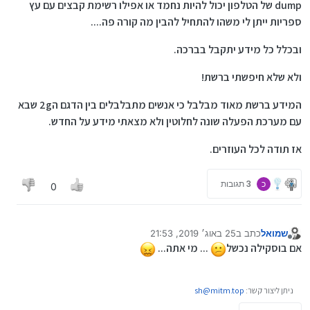
dump של הטלפון יכול להיות נחמד או אפילו רשימת קבצים עם עץ
ספריות ייתן לי משהו להתחיל להבין מה קורה פה....
ובכלל כל מידע יתקבל בברכה.
ולא שלא חיפשתי ברשת!
המידע ברשת מאוד מבלבל כי אנשים מתבלבלים בין הדגם ה2g שבא
עם מערכת הפעלה שונה לחלוטין ולא מצאתי מידע על החדש.
אז תודה לכל העוזרים.
כ
3 תגובות
0
שמואל
כתב ב
25 באוג׳ 2019, 21:53
נערך לאחרונה על ידי
מנותק
אם בוסקילה נכשל
... מי אתה...
ניתן ליצור קשר:
sh@mitm.top