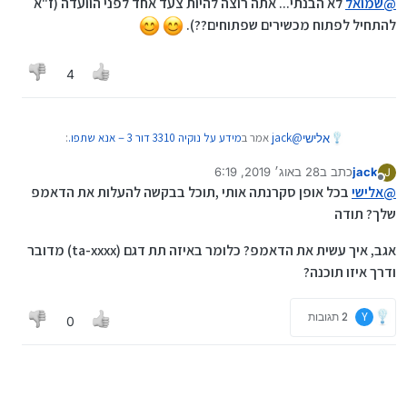
@
שמואל
לא הבנתי... אתה רוצה להיות צעד אחד לפני הוועדה (ז"א
להתחיל לפתוח מכשירים שפתוחים??).
4
@
jack
אמר ב
מידע על נוקיה 3310 דור 3－אנא שתפו.
:
אלישי
jack
כתב ב
28 באוג׳ 2019, 6:19
J
נערך לאחרונה על ידי
מנותק
dump של הטלפון יכול להיות נחמד או אפילו רשימת
@
אלישי
בכל אופן סקרנתה אותי ,תוכל בבקשה להעלות את הדאמפ
קבצים עם עץ ספריות ייתן לי משהו להתחיל להבין מה
שלך? תודה
אני יכול להביא לך דאמפ של הפלאפון, אבל זה לא יעזור לך
קורה פה....
יותר מהקושחה, מכיון שזה מקומפל כך שיידרוש קוד (שלא
אגב, איך עשית את הדאמפ? כלומר באיזה תת דגם (ta-xxxx) מדובר
נראה לי שקיים), כך שבינתיים זה תקוע בענין הקוד..
ודרך איזו תוכנה?
Y
2 תגובות
0