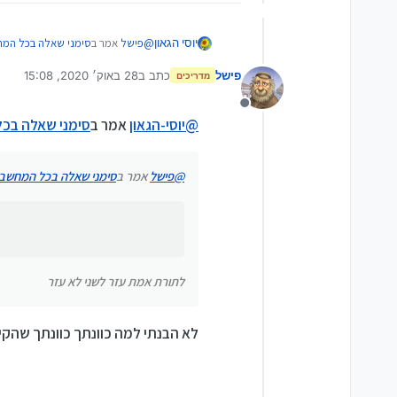
@
פישל
אמר ב
סימני שאלה בכל המ
יוסי הגאון
פישל
כתב ב
28 באוק׳ 2020, 15:08
מדריכים
נערך לאחרונה על ידי
https://mitmachim.top/topic/373/סימני-שאלה-בתו
מנותק
לתורת אמת עזר לשני לא עזר
https://mitmachim.top/topic/5327/קידוד-בעב
@
יוסי-הגאון
אמר ב
סימני שאלה בכ
@
פישל
אמר ב
סימני שאלה בכל המחשב
לתורת אמת עזר לשני לא עזר
לא הבנתי למה כוונתך כוונתך שהקיש