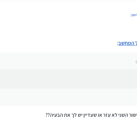
חשב
:
כנה/2
רית/12
ל המחשב
:
:
ור השני לא עזר או שעדיין יש לך את הבעיה??