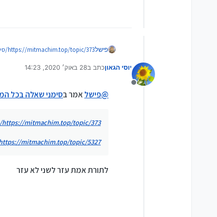
https://mitmachim.top/topic/373/סימני-שאלה-בתוכנה/2
פישל
יוסי הגאון
כתב ב
28 באוק׳ 2020, 14:23
https://mitmachim.top/topic/5327/קידוד-בעברית/12
נערך לאחרונה על ידי
מנותק
@
פישל
אמר ב
סימני שאלה בכל ה
https://mitmachim.top/topic/373/סימני-שאלה-בתוכנה/2
https://mitmachim.top/topic/5327/קידוד-בעברית/12
לתורת אמת עזר לשני לא עזר