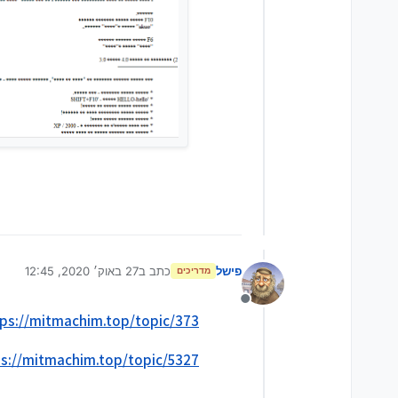
פישל
כתב ב
27 באוק׳ 2020, 12:45
מדריכים
נערך לאחרונה על ידי פישל
מנותק
https://mitmachim.top/topic/373/סימני-שאלה-בתוכ
https://mitmachim.top/topic/5327/קידוד-בעב