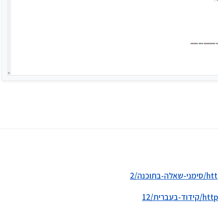
נה/2
רית/12