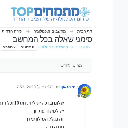
ילוג לתוכן
דף הבית
מחשבים וטכנולוגיה
עזרה הדדית -
סימני שאלה בכל המחשב
עזרה הדדית - מחשבים וטכנולוגיה
6
פוסטים
2
כותבים
מהישן לחדש
יוסי הגאון
כתב ב
27 באוק׳ 2020, 7:52
נערך לאחרונה על ידי
מנותק
שלום וברכה יש לי וינדוס 10 וכל הזמן בטקסט ועוד יש לי סימני שאלה
יש למשהו פתרון
זה בגלל המילון עידן
תודה רבה