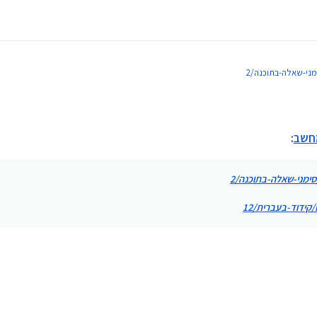
מחשב
: