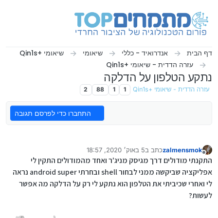
ילוג לתוכן
דף הבית
אנדרואיד - כללי
שיאומי
שיאומי +Qin1s
עזרה הדדית - שיאומי +Qin1s
נתקע הטלפון על הדלקה
עזרה הדדית - שיאומי +Qin1s
1
1
88
2
התחברו כדי לפרסם תגובה
zalmensmok
כתב ב
5 באוק׳ 2020, 18:57
נערך לאחרונה על ידי
מנותק
התקנתי מודולים דרך מגיסק מניג'ר ואחד מהמודולים התקין לי
אפליקציה שביקשה ממני לבחור shell ובחרתי android super נראה
לי ואחרי שכיביתי את הטלפון הוא נתקע לי רק על הדלקה מה אפשר
לעשות?