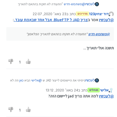
לעכשיו
@
משתמש-חדש
"התעודה לא חוקית בהתאם לתאריך
הפלאפון"
דוד יצחק123
כתב ב
23 באוג׳ 2020, 22:07
מדריכים
נערך לאחרונה על ידי
מנותק
@
לעכשיו
אמר ב
צריך JAD ל BlueFTP. אבל אחד שבאמת עובד.
:
@
משתמש-חדש
"התעודה לא חוקית בהתאם לתאריך הפלאפון"
תשנה אולי תאריך...
1
לעכשיו
ניסיתי את היישומים לייצור JAD ש
@
אלישי
הביא
כאן
וזה לא
עזר כלום.
אלישי
כתב ב
24 באוג׳ 2020, 13:12
מנהלים
נערך לאחרונה על ידי
מנותק
@
לעכשיו
למה אתה צריך jad ליישום הזה?
1