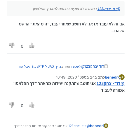
@
דוד-יצחק123
התעודה לא חוקית בהתאם לתאריך הפלאפון
אם זה לא עובד אז אני לא חושב שאחר יעבד, זה מהאתר הרשמי
שלהם...
0
@
לעכשיו
אמר ב
צריך JAD ל BlueFTP. אבל אחד
דוד יצחק123
שבאמת עובד.
:
benedri
כתב ב
24 בספט׳ 2020, 10:49
B
נערך לאחרונה על ידי
מנותק
@
דוד-יצחק123
התעודה לא חוקית בהתאם
@
דוד-יצחק123
אני חושב שהתקנה ישירות מהאתר דרך הפלאפון
לתאריך הפלאפון
אמורה לעבוד
אם זה לא עובד אז אני לא חושב שאחר יעבד, זה
מהאתר הרשמי שלהם...
0
benedri
@
דוד-יצחק123
אני חושב שהתקנה ישירות מהאתר דרך
B