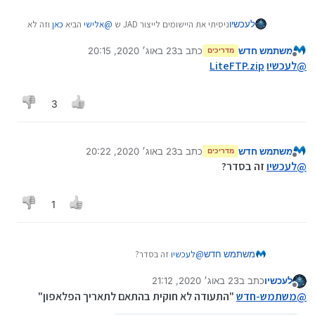
לעכשיו
ניסיתי את היישומים לייצור JAD ש
@
אלישי
הביא
כאן
וזה לא
עזר כלום.
משתמש חדש
כתב ב
23 באוג׳ 2020, 20:15
מדריכים
נערך לאחרונה על ידי
מנותק
@
לעכשיו
LiteFTP.zip
3
משתמש חדש
כתב ב
23 באוג׳ 2020, 20:22
מדריכים
נערך לאחרונה על ידי
מנותק
@
לעכשיו
זה בסדר?
1
משתמש חדש
@
לעכשיו
זה בסדר?
לעכשיו
כתב ב
23 באוג׳ 2020, 21:12
נערך לאחרונה על ידי
מנותק
@
משתמש-חדש
"התעודה לא חוקית בהתאם לתאריך הפלאפון"