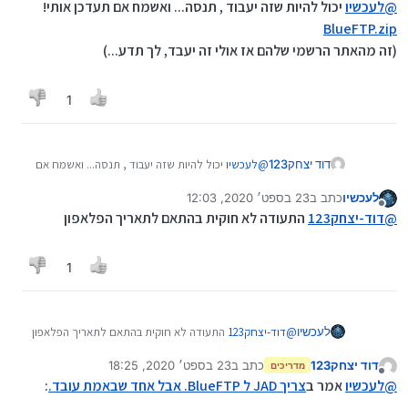
מנותק
@
לעכשיו
יכול להיות שזה יעבוד , תנסה... ואשמח אם תעדכן אותי!
BlueFTP.zip
(זה מהאתר הרשמי שלהם אז אולי זה יעבד, לך תדע...)
1
דוד יצחק123
@
לעכשיו
יכול להיות שזה יעבוד , תנסה... ואשמח אם
תעדכן אותי!
לעכשיו
כתב ב
23 בספט׳ 2020, 12:03
BlueFTP.zip
נערך לאחרונה על ידי
מנותק
(זה מהאתר הרשמי שלהם אז אולי זה יעבד, לך
@
דוד-יצחק123
התעודה לא חוקית בהתאם לתאריך הפלאפון
תדע...)
1
לעכשיו
@
דוד-יצחק123
התעודה לא חוקית בהתאם לתאריך הפלאפון
דוד יצחק123
כתב ב
23 בספט׳ 2020, 18:25
מדריכים
נערך לאחרונה על ידי
מנותק
@
לעכשיו
אמר ב
צריך JAD ל BlueFTP. אבל אחד שבאמת עובד.
: