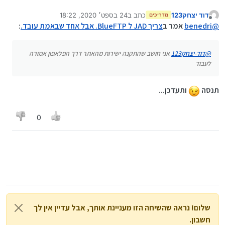
הפלאפון אמורה לעבוד
דוד יצחק123
כתב ב
24 בספט׳ 2020, 18:22
מדריכים
נערך לאחרונה על ידי
מנותק
@
benedri
אמר ב
צריך JAD ל BlueFTP. אבל אחד שבאמת עובד.
:
@
דוד-יצחק123
אני חושב שהתקנה ישירות מהאתר דרך הפלאפון אמורה
לעבוד
תנסה
ותעדכן...
0
שלום! נראה שהשיחה הזו מעניינת אותך, אבל עדיין אין לך
חשבון.