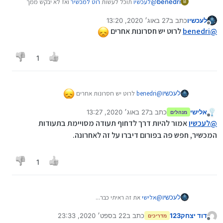
benedri
@
לעכשיו
תוכל לעשות
רוט למכשיר
ואז לא יבקש ממך
B
אישור.
לעכשיו
כתב ב
27 באוג׳ 2020, 13:20
נערך לאחרונה על ידי
מנותק
@
benedri
לרוט יש חסרונות אחרים
1
@
benedri
לרוט יש חסרונות אחרים
לעכשיו
אלישי
כתב ב
27 באוג׳ 2020, 13:27
מנהלים
נערך לאחרונה על ידי
מנותק
@
לעכשיו
אמור להיות דרך לדחוף תעודה מסויימת בתעודות
המכשיר, חפש פה בפורום דיברו על זה לאחרונה.
1
לעכשיו
@
אלישי
את זה ראיתי כבר...
איך מייצרים JAD שנוקיה סומכת עליו? או שאין דרך?
דוד יצחק123
כתב ב
22 בספט׳ 2020, 23:33
מדריכים
נערך לאחרונה על ידי