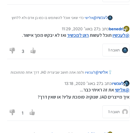
לעכשיו
@
אלישי
כדי שאני אוכל להשתמש בו כמו בן אדם ולא ללחוץ
מליון פעם אישור אישור על כל דבר
benedri
כתב ב
27 באוג׳ 2020, 11:29
B
נערך לאחרונה על ידי
מנותק
@
לעכשיו
תוכל לעשות
רוט למכשיר
ואז לא יבקש ממך אישור.
תגובה 1
3
אלישי
@
לעכשיו
ולמה אתה חושב שביצרית JAD דרך אחת מהתוכנות
שהבאתי יפתור את הבעיה הזאת?
לעכשיו
כתב ב
27 באוג׳ 2020, 13:18
אתה חייב להכניס ל-JAD תעודה שנוקיה סומכת עליו, בלי זה
נערך לאחרונה על ידי
מנותק
JAD לא יתחיל לעזור...
@
אלישי
את זה ראיתי כבר...
איך מייצרים JAD שנוקיה סומכת עליו? או שאין דרך?
תגובה 1
1