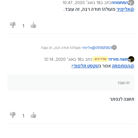
המתמחה
כתב ב
18 באוג׳ 2020, 10:47
ה
נערך לאחרונה על ידי
מנותק
@
אלימיר
מעולה! תודה רבה, זה עובד.
1
המתמחה
@
אלימיר
מעולה! תודה רבה, זה עובד.
ה
משה מזרחי
כתב ב
18 באוג׳ 2020, 12:14
מדריכים
נערך לאחרונה על ידי
ואז גלול לתחתית העמוד שם יש אופציות הורדה
מנותק
@
המתמחה
אמר ב
טקסט תלמודי
:
זה עובד
תשנה לנפתר
1