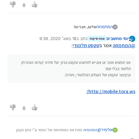
0
המתמחה
שלום, חברים!
ה
אני מחפש אתר או אם יש למישהו טקסט ערוך של סידור
יוסי מחשבים
כתב ב
18 באוג׳ 2020, 9:36
(עדות המזרח) תלמוד בבלי ועוד
צוות פיקוח
נערך לאחרונה על ידי
מנותק
ובקיצור טקסט של העולם התלמודי, תודה!
@
המתמחה
אמר ב
טקסט תלמודי
:
נ.ב.
אולי ישנו באתר אי מי שכבר פתח נושא בנידון, אני בכל
אני מחפש אתר או אם יש למישהו טקסט ערוך של סידור (עדות המזרח)
אופן לא מצאתי אשמח שיפנו אותי אליו.
תלמוד בבלי ועוד
ובקיצור טקסט של העולם התלמודי, תודה!
http://mobile.tora.ws/
0
אלימיר
@
המתמחה
פתח את המפתחות של הספר ע"י החץ הקטן
א
למעלה