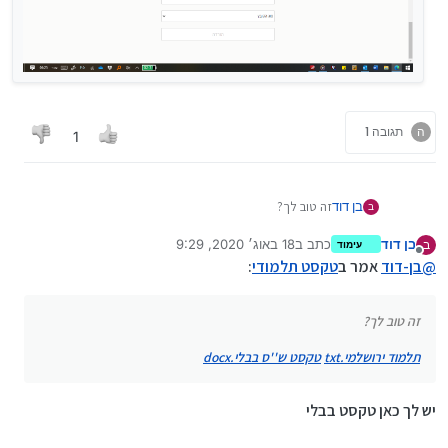
ה
תגובה 1
1
זה טוב לך?
בן דוד
ב
בן דוד
כתב ב
18 באוג׳ 2020, 9:29
ב
תלמוד ירושלמי.txt
טקסט ש''ס בבלי.docx
עימוד
נערך לאחרונה על ידי
מנותק
@
בן-דוד
אמר ב
טקסט תלמודי
:
זה טוב לך?
תלמוד ירושלמי.txt
טקסט ש''ס בבלי.docx
יש לך כאן טקסט בבלי