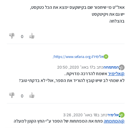
אאל"ט מי שיחפור שם בקישקעס ימצא את הכל כטקסט,
יש גם את ויקיטקסט
בהצלחה
0
אלימיר
https://www.sefaria.org.il/
א
כל ספר שנמצא שם ניתן להוריד כטקסט
המתמחה
כתב ב
17 באוג׳ 2020, 20:50
ה
נערך לאחרונה על ידי
מנותק
@
אלימיר
אשמח להדרכה מדויקת..
לא שמתי לב שיש קובץ להוריד את הספר, אולי לא בדקתי טוב?
0
אלימיר
כתב ב
18 באוג׳ 2020, 3:26
א
נערך לאחרונה על ידי אלימיר
מחובר
@
המתמחה
פתח את המפתחות של הספר ע"י החץ הקטן למעלה