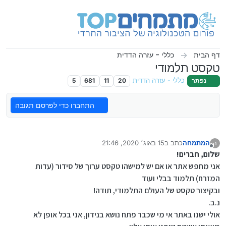
ילוג לתוכן
דף הבית
כללי - עזרה הדדית
טקסט תלמודי
נפתר
כללי - עזרה הדדית
20
11
681
5
התחברו כדי לפרסם תגובה
המתמחה
כתב ב
15 באוג׳ 2020, 21:46
ה
נערך לאחרונה על ידי
מנותק
שלום, חברים!
אני מחפש אתר או אם יש למישהו טקסט ערוך של סידור (עדות
המזרח) תלמוד בבלי ועוד
ובקיצור טקסט של העולם התלמודי, תודה!
נ.ב.
אולי ישנו באתר אי מי שכבר פתח נושא בנידון, אני בכל אופן לא