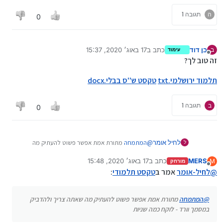
ה
תגובה 1
0
בן דוד
כתב ב
17 באוג׳ 2020, 15:37
ב
עימוד
נערך לאחרונה על ידי
מנותק
זה טוב לך?
תלמוד ירושלמי.txt
טקסט ש''ס בבלי.docx
ב
תגובה 1
0
לחיל אומר
@
המתמחה
מתורת אמת אפשר פשוט להעתיק מה
ל
שאתה צריך ולהדביק במסמך וורד - לוקח כמה שניות
MERS
כתב ב
17 באוג׳ 2020, 15:48
M
מורחק
נערך לאחרונה על ידי
מנותק
@
לחיל-אומר
אמר ב
טקסט תלמודי
:
@
המתמחה
מתורת אמת אפשר פשוט להעתיק מה שאתה צריך ולהדביק
במסמך וורד - לוקח כמה שניות