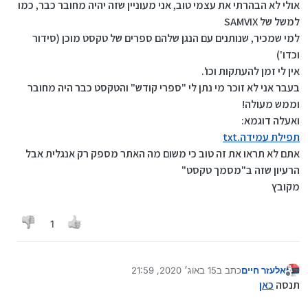
מנותק
אולי לא הבהרתי את עצמי טוב, אני מעוניין שזה יהיה מחובר כבר, כמו
למשל של SAMVIX
למי שמכיר, שנותנים עם הנגן שלהם ספרים של טקסט מוכן (סידור
וכדו')
אין לי זמן להעתקות וכו'.
בעבר אני לא זוכר מי נתן לי "ספרי קודש" והטקסט כבר היה מחובר
וממש מעולה!
ואעלה דוגמא:
תפילת עמידה.txt
אתם לא תראו את זה טוב כי משום מה האתר מספק רק אנגלית אבל
הרעיון שזה ב"מסמך טקסט"
מקובץ
1
אלעזר חיים
כתב ב
15 באוג׳ 2020, 21:59
נערך לאחרונה על ידי
מנותק
תנסה
כאן