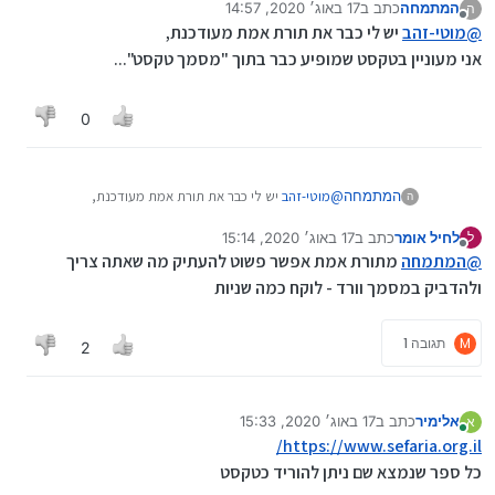
המתמחה
כתב ב
17 באוג׳ 2020, 14:57
ה
נערך לאחרונה על ידי
מנותק
@
מוטי-זהב
יש לי כבר את תורת אמת מעודכנת,
אני מעוניין בטקסט שמופיע כבר בתוך "מסמך טקסט"...
0
המתמחה
@
מוטי-זהב
יש לי כבר את תורת אמת מעודכנת,
ה
אני מעוניין בטקסט שמופיע כבר בתוך "מסמך טקסט"...
לחיל אומר
כתב ב
17 באוג׳ 2020, 15:14
ל
נערך לאחרונה על ידי
מנותק
@
המתמחה
מתורת אמת אפשר פשוט להעתיק מה שאתה צריך
ולהדביק במסמך וורד - לוקח כמה שניות
M
תגובה 1
2
אלימיר
כתב ב
17 באוג׳ 2020, 15:33
א
נערך לאחרונה על ידי
מחובר
https://www.sefaria.org.il/
כל ספר שנמצא שם ניתן להוריד כטקסט