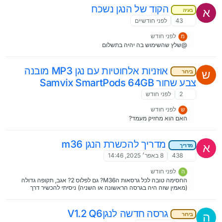
הקוד של הנגן נשכח
א
בעיה
43
לפני חודשיים
לפני חודש
מ
@שלץ שהשימוש בה יהיה בתשלום
אוזניות אלחוטיות עם נגן MP3 מובנה
ש
בירור
צבע שחור Samvix SmartPods 64GB
2
לפני חודש
לפני חודש
ש
האם הוא מחזיק מעמד?
מדריך להכשרת הנגן m36
א
מדריך
438
8 באפר׳ 2025, 14:46
לפני חודש
ה
החסימה טובה לכל גרסאות הM36? גם לפלוס 2? אגב, תקופה גדולה
(מאמין שזה היה בגרסה הראשונה או השניה) ניסיתי להכשיר דרך
האפליקציה וזה האט לי מאוד את ההגדרות אז הייתי צריך לצרוב גרסה
מקורית... יודע למה? תודה רבה!
גרסה חדשה לנגןV1.2 Q6
ה
בירור