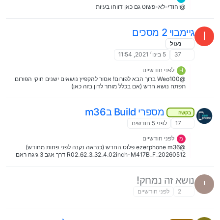
@יהודי-לא-פשוט גם כאן דווחו בעיות
גיימבוי 2 מסכים
I
נעול
37
5 בינו׳ 2021, 11:54
לפני חודשיים
H
@Weo100 ברוך הבא לפורום! אסור להקפיץ נושאים ישנים חוקי הפורום
תפתח נושא חדש (אם בכלל מותר לדון בזה כאן)
מספרי Build בm36
בקשה
17
לפני 5 חודשים
לפני חודשיים
מ
@ezerphone m36 פלוס החדש (כנראה נקנה לפני פחות מחודש)
R02_62_3_32_4.02inch-M417B_F_20260512 דרך אגב 3 גיגה ראם
נושא זה נמחק!
י
2
לפני חודשיים