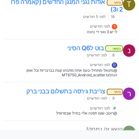
אודות נגני המנגן החדשים (קאמרה פרו
T
בירור
2 ו3)
18
לפני 5 חודשים
לפני חודשיים
ד
לי יש 3 ואני די נהנה
בוט לQ6 הסיני
נ
בקשה
8
לפני חודשיים
לפני חודשיים
D
@נתנאל-מתחיל-בעמ אתה מתנהג קצת בברבריות ובל אופן
הנהMT6750_Android_scatter.txt
צריבת גירסה בתשלום בבני ברק
ר
בירור
9
לפני חודשיים
לפני חודשיים
@רוטב-שום תפנה אליי במייל שבפרופיל
נושא זה נמחק!
ש
4
לפני חודשיים