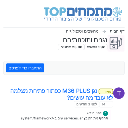
ילוג לתוכן
דף הבית
מחשבים וטכנולוגיה
נגנים ותוכנותיהם
1.9k
נושאים
23.0k
פוסטים
התחברו כדי לפרסם
נגן M36 PLUS כפתור פתיחת מצלמה
ד
בעיה
לא עובד מה עושים?
14
לפני 3 חודשים
לפני חודש
ר
תחליף את הקובץ services.jar שים ב-/system/framework