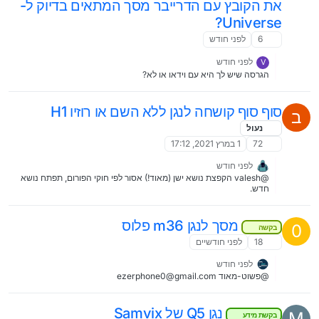
את הקובץ עם הדרייבר מסך המתאים בדיוק ל-
Universe?
6
לפני חודש
לפני חודש
V
הגרסה שיש לך היא עם וידאו או לא?
סוף סוף קושחה לנגן ללא השם או רוזיו H1
ב
נעול
72
1 במרץ 2021, 17:12
לפני חודש
@valesh הקפצת נושא ישן (מאוד!) אסור לפי חוקי הפורום, תפתח נושא
חדש.
מסך לנגן m36 פלוס
0
בקשה
18
לפני חודשיים
לפני חודש
@פשוט-מאוד ezerphone0@gmail.com
נגן Q5 של Samvix
M
בקשת מידע