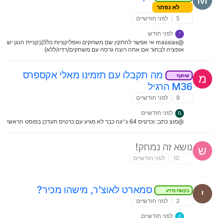
לא נפתר
5
לפני חודשיים
לפני חודש
י
@massias אי אפשר להתקין שם משחקים ואפליקציות כלל(בקניית הנגן יש
אופציה לבחור אם אתה רוצה גרסה עם משחקים/רדיו/ללא)
מה תקבלו עם תזמינו מאלי אקספרס
מ
שיתוף
M36 הרגיל
9
לפני חודשיים
לפני חודשיים
מ
@מוצ כתב: וכרטיס 64 ג'יגה כבר לא מגיע עם כרטיס תעדכן בפוסט הראשי
נושא זה נמחק!
ש
10
לפני חודשיים
סמארט לאוצ'ר, מישהו מכיר?
י
בקשת מידע
2
לפני חודשיים
לפני חודשיים
ה