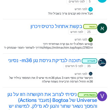
5
לפני חודשיים
לפני חודש
ה
אבל איזה סוג קבצים צריך בשביל זה?
בקשת אתחול כרטיס זיכרון
א
בקשה
25
לפני חודש
לפני חודש
ה
@איש-הפלא לי זה גם קרה ושיחזרתי דרך
זהhttps://mitmachim.top/topic/2160/מדריך-לשחזור-חומר-שנמחק-ד
רך-תוכנת-active-filerecovery וזה שיחזר לי הכל לפי הסדר שהיה
תוכנה לבדיקת גירסת נגן m36- נסיוני
להורדה
35
לפני 5 חודשים
לפני חודש
הקישור עודכן נוסף m36 plus 3 ram מי שיש לו את המספר בויליד של
m36 הרגיל הגרסה הרביעית נשמח שיעלה
https://ezerphone.com/ezerphone/exe/check_m36/m36_check.z
ip
ניסיתי לצרוב את הקושחה הזו על נגן
V
בקשת מידע
Universe של Bogtoa (מעבד Actions)
והמסך נשאר שחור והנגן לא נדלק. למישהו יש