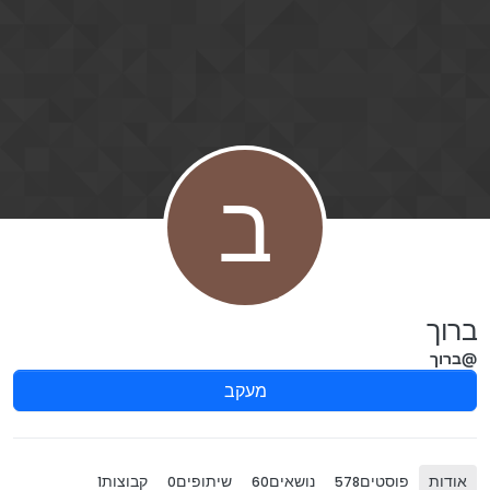
ילוג לתוכן
ב
ברוך
@ברוך
מעקב
אודות
פוסטים
נושאים
שיתופים
קבוצות
1
0
60
578