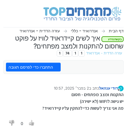
ילוג לתוכן
דף הבית
אנדרואיד - כללי
עזרה הדדית - אנדרואיד
איך לשים קיידראויד לוויז על פוקט
בקשת מידע
שחסום להתקנות ולמצב מפתחים?
עזרה הדדית - אנדרואיד
1
1
74
1
התחברו כדי לפרסם תגובה
דודי ענהאל
כתב ב
2 בפבר׳ 2025, 10:57
ד
נערך לאחרונה על ידי
מנותק
התקנות ומצב מפתחים - חסום
יש גישה לWIFI (לא ישירה)
מה אני צריך לעשות כדי להתקין עליו קיידרואיד?
0