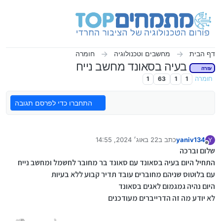
ילוג לתוכן
דף הבית
מחשבים וטכנולוגיה
חומרה
בעיה בסאונד מחשב נייח
עזרה
חומרה
1
1
63
1
התחברו כדי לפרסם תגובה
yaniv134
כתב ב
22 באוג׳ 2024, 14:55
Y
נערך לאחרונה על ידי
מנותק
שלום וברכה
התחיל היום בעיה בסאונד עם סאונד בר מחובר לחשמל ומחשב נייח
עם בלוטוס שניהם מחוברים עובד תדיר קבוע ללא בעיות
היום נהיה גמגמום לאגים בסאונד
לא יודע מה זה הדרייברים מעודכנים