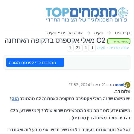
ילוג לתוכן
דף הבית
נוקיה
עזרה הדדית - נוקיה
C2 מאלי אקספרס בתקופה האחרונה
בקשת מידע
עזרה הדדית - נוקיה
1
1
71
1
התחברו כדי לפרסם תגובה
cool
כתב ב
21 באוג׳ 2024, 17:57
C
נערך לאחרונה על ידי cool
מנותק
שלום רב.
יש מישהו שקנה באלי אקספרס בתקופה האחרונה C2 מהמוכר
הזה
?
מישהו יודע לומר מה מצב המכשירים שהוא שולח? (למי שיודע, בC2
זה היה מאוד משתנה בין מוכרים).
נא לא לכתוב אודות בעית דור 3 ומכשיר חדש- אני מודע לזה ואסתדר.