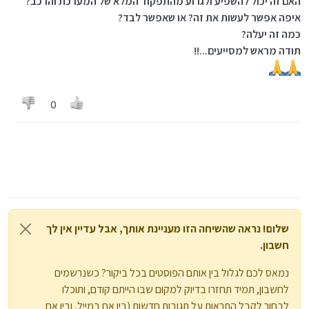
האם זה יכול להשפיע ולגרוע מהתפקוד המלא של המערכת והרכב?
איפה אפשר לעשות את זה? או שאפשר לבד?
כמה זה יעלה?
תודה מראש למסייעים...!!
0
שלום! נראה שהשיחה הזו מעניינת אותך, אבל עדיין אין לך
חשבון.
נמאס לכם לגלול בין אותם הפוסטים בכל ביקור? כשנרשמים
לחשבון, תמיד תחזרו בדיוק למקום שבו הייתם קודם, ותוכלו
לבחור לקבל התראות על תגובות חדשות (בין אם במייל, ובין אם