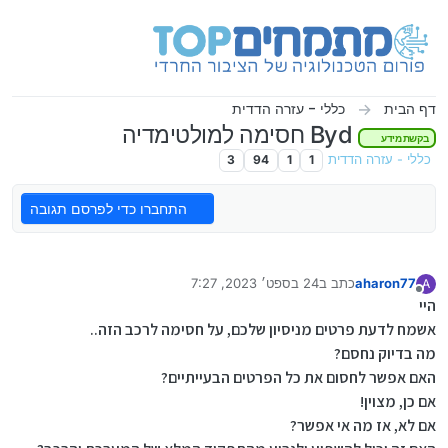
ילוג לתוכן
דף הבית
כללי - עזרה הדדית
Byd חסימה למולטימדיה
בקשת מידע
כללי - עזרה הדדית
1
1
94
3
התחברו כדי לפרסם תגובה
aharon77
כתב ב
24 בספט׳ 2023, 7:27
A
נערך לאחרונה על ידי
מנותק
היי
אשמח לדעת פרטים מניסיון שלכם, על חסימה לרכב הזה..
מה בדיוק נחסם?
האם אפשר לחסום את כל הפרטים הבעייתיים?
אם כן, מצוין!
אם לא, אז מה אי אפשר?