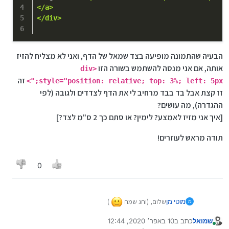
</a>
</div>
הבעיה שהתמונה מופיעה בצד שמאל של הדף, ואני לא מצליח להזיז
אותה, אם אני מנסה להשתמש בשורה הזו
<div
זה
style="position: relative; top: 3%; left: 5px;">
זז קצת אבל בד בבד מרחיב לי את הדף לצדדים ולגובה (לפי
ההגדרה), מה עושים?
[איך אני מזיז לאמצע? לימין? או סתם כך 2 ס"מ לצד?]
תודה מראש לעוזרים!
0
שלום, (וחג שמח
)
מוטי מן
מ
שמואל
כתב ב
10 באפר׳ 2020, 12:44
אני שם תמונה בקוד PHP עם הקוד הבא:
נערך לאחרונה על ידי שמואל
4 באוק׳ 2020, 12:45
מחובר