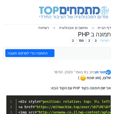
ילוג לתוכן
דף הבית
מחשבים וטכנולוגיה
רשתות
תמונה ב PHP
רשתות
3
2
150
2
התחברו כדי לפרסם תגובה
מוטי מן
כתב ב
9 באפר׳ 2020, 18:50
מ
נערך לאחרונה על ידי
מנותק
שלום, (וחג שמח
)
אני שם תמונה בקוד PHP עם הקוד הבא:
<div style=
"position: relative; top: 3%; left: 
<a href=
"https://mitmachim.top/user/%D7%9E%D7%9
<img src=
"http://seowow.co.il/wp-content/upload