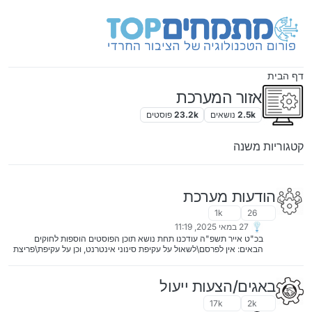
ילוג לתוכן
דף הבית
אזור המערכת
2.5k
נושאים
23.2k
פוסטים
קטגוריות משנה
הודעות מערכת
1k
26
27 במאי 2025, 11:19
בכ"ט אייר תשפ"ה עודכנו תחת נושא תוכן הפוסטים הוספות לחוקים
הבאים: אין לפרסם\לשאול על עקיפת סינוני אינטרנט, וכן על עקיפת\פריצת
קושחות וגרסאות מותאמות אישית לכלל הפלאפונים, הנגנים וכדומה. מטרת
הפורום היא לתת תשובה מדויקת ומקצועית לשואל על-פי המידע והניסיון
האישי של המשתמשים העונים, ולכן אין להגיב לשואל במענה ממנוע בינה
באגים/הצעות ייעול
מלאכותית כמו "צ'אט GPT" וכד', השואל יכול לעשות זאת בעצמו ולא לשם
כך הוא פתח את הנושא, כמו כן אין להעלות פוסטים משלכם שנוסחו ע"י
17k
2k
בינה מלאכותית, זה מספים ומוריד את הרמה, בפרט אם זה עם המון מלל או